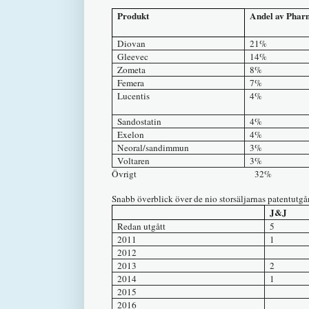
Produkt
Andel av Phar
Diovan
21%
Gleevec
14%
Zometa
8%
Femera
7%
Lucentis
4%
Sandostatin
4%
Exelon
4%
Neoral/sandimmun
3%
Voltaren
3%
Övrigt 
Snabb överblick över de nio storsäljarnas patentutgå
J&J
Redan utgått
5
2011
1
2012
2013
2
2014
1
2015
2016