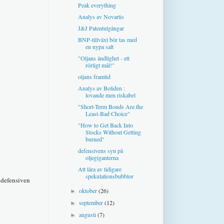
Peak everything
Analys av Novartis
J&J Patentutgångar
BNP-tillväxt bör tas med
en nypa salt
"Oljans ändlighet - ett
rörligt mål!"
oljans framtid
Analys av Boliden :
lovande men riskabel
"Short-Term Bonds Are the
Least-Bad Choice"
"How to Get Back Into
Stocks Without Getting
burned"
defensivens syn på
oljegiganterna
Att lära av tidigare
spekulationsbubblor
s defensiven
oktober
(26)
►
september
(12)
►
augusti
(7)
►