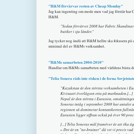
"H&M förvärvar resten av Cheap Monday"
Jag kan ingenting om mode men vad jag förstår har
H&M.
"Sedan förvärvet 2008 har Fabric Skandinavi
butiker i sju länder."
Jag tycker nog ändå att H&M hellre ska fokusera på d
minimal del av H&Ms verksamhet.
"H&Ms samarbeten 2004-2010"
Handlar om H&Ms samarbeten med världens bästa desig
"Telia Sonera räds inte risken i de forna Sovjetsta
"Kazakstan är den största verksamheten i Eura
Kivisaari överlägsen etta på marknaden.[...] 
Nepal är den största i Eurasien, omsättninge
Soneras intåg i september 2008 har antalet a
regionen så dominerar kontantkorten fullstä
Eurasien ligger siffran också på över 90 proc
[...] Telia Soneras mål framöver är att öka äg
–
Det är en "no-brainer" då vet vi precis vad