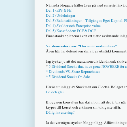
Nämnda bloggare håller även på med en serie läsvärd
Del 1) EPS & PE
Del 2) Utdelningar
Del 3) Balansräkningen - Tillgångar, Eget Kapital,
Del 4) Skulder och Enterprise value
Del 5) Kassaflöden: FCF & DCF
Finanstankar planerar även ett sjätte avslutande inläg
Vardeinvesteraren: "Om confirmation bias"
Även här har defensiven skrivit en utmärkt kommentar
Jag tycker ju att det mesta som dividendmonk skriver h
*
5 Dividend Stocks that have gone NOWHERE for a 
* Dividends VS. Share Repurchases
* 5 Dividend Stocks On Sale
Här är ett inlägg av Stockman om Cloetta. Bolaget är 
Go och gla?
Bloggaren konsylten har skrivit om att det är bra nä
kryper till korset och erkänner sin tokigaste affär.
Dålig investering?
Ja det var några stycken blogginlägg. Affärstidningen