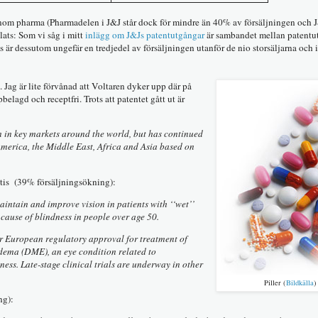
inom pharma (Pharmadelen i J&J står dock för mindre än 40% av försäljningen och 
lats: Som vi såg i mitt
inlägg om J&Js patentutgångar
är sambandet mellan patentu
 är dessutom ungefär en tredjedel av försäljningen utanför de nio storsäljarna och 
. Jag är lite förvånad att Voltaren dyker upp där på
elagd och receptfri. Trots att patentet gått ut är
n in key markets around the world, but has continued
America, the Middle East, Africa and Asia based on
ntis (39% försäljningsökning):
aintain and improve vision in patients with ‘‘wet’’
cause of blindness in people over age 50.
r European regulatory approval for treatment of
dema (DME), an eye condition related to
ess. Late-stage clinical trials are underway in other
Piller (
Bildkälla
)
ng):