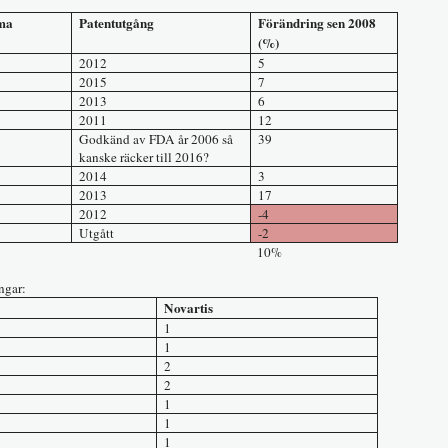
ma
Patentutgång
Förändring sen 2008
(%)
2012
5
2015
7
2013
6
2011
12
Godkänd av FDA år 2006 så
39
kanske räcker till 2016?
2014
3
2013
17
2012
-4
Utgått
-2
32% 10%
ngar:
Novartis
1
1
2
2
1
1
1