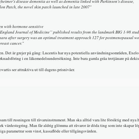
zheimer’s disease dementia as well as dementia linked with Parkinson’s disease,
lon Patch, the novel skin patch launched in late 2007"
n with hormone-sensitive
w England Journal of Medicine’’ published results from the landmark BIG 1-98 stu
 Femara after surgery was an optimal treatment approach 127 for postmenopausal 
breast cancer."
ljen. Det är grejer på gång: Lucentis har nya potentiella användningsområden, Exelo
knadsföring i en läkemedelsundersökning. Inte bara gamla gråa trotjänare på dekis
rtis ser attraktiva ut till dagens prisnivåer.
sam till rusningen till råvaruinstrument. Man ska alltid vara lite försiktig med nya 
rk värdestegring. Man får aldrig glömma att råvaror är döda ting som inte skapar l
liga parametrar som vinst, kassaflöde eller tillgångsvärden.