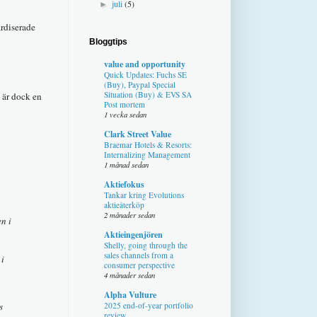
juli
(5)
►
rdiserade
Bloggtips
value and opportunity
Quick Updates: Fuchs SE
(Buy), Paypal Special
Situation (Buy) & EVS SA
 är dock en
Post mortem
1 vecka sedan
Clark Street Value
Braemar Hotels & Resorts:
Internalizing Management
1 månad sedan
Aktiefokus
Tankar kring Evolutions
aktieåterköp
2 månader sedan
n i
Aktieingenjören
Shelly, going through the
sales channels from a
 i
consumer perspective
4 månader sedan
Alpha Vulture
2025 end-of-year portfolio
s
review