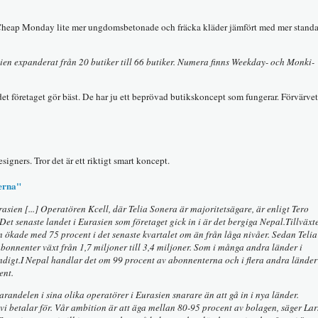
 Cheap Monday lite mer ungdomsbetonade och fräcka kläder jämfört med mer standa
en expanderat från 20 butiker till 66 butiker. Numera finns Weekday- och Monki-
et företaget gör bäst. De har ju ett beprövad butikskoncept som fungerar. Förvärvet
ners. Tror det är ett riktigt smart koncept.
terna"
sien [...] Operatören Kcell, där Telia Sonera är majoritetsägare, är enligt Tero
Det senaste landet i Eurasien som företaget gick in i är det bergiga Nepal.Tillväxte
n ökade med 75 procent i det senaste kvartalet om än från låga nivåer. Sedan Telia
bonnenter växt från 1,7 miljoner till 3,4 miljoner. Som i många andra länder i
ndigt.
I Nepal handlar det om 99 procent
av abonnenterna och i flera andra länder
ent.
arandelen i sina olika operatörer i Eurasien snarare än att gå in i nya länder.
 vi betalar för. Vår ambition är att äga mellan 80-95 procent av bolagen, säger Lar