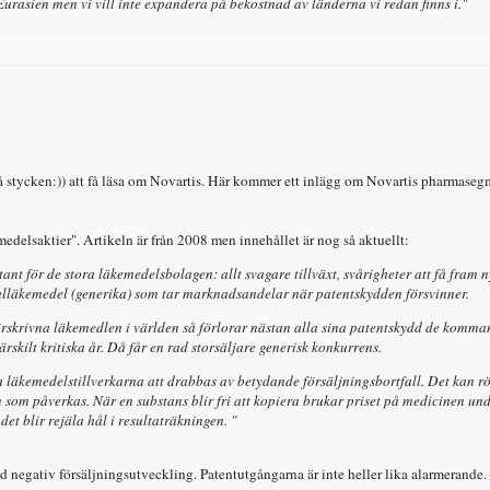
 Eurasien men vi vill inte expandera på bekostnad av länderna vi redan finns i."
s två stycken:)) att få läsa om Novartis. Här kommer ett inlägg om Novartis pharmaseg
emedelsaktier". Artikeln är från 2008 men innehållet är nog så aktuellt:
nt för de stora läkemedelsbolagen: allt svagare tillväxt, svårigheter att få fram 
nalläkemedel (generika) som tar marknadsandelar när patentskydden försvinner.
tförskrivna läkemedlen i världen så förlorar nästan alla sina patentskydd de komm
rskilt kritiska år. Då får en rad storsäljare generisk konkurrens.
a läkemedelstillverkarna att drabbas av betydande försäljningsbortfall. Det kan r
n som påverkas. När en substans blir fri att kopiera brukar priset på medicinen un
et blir rejäla hål i resultaträkningen. "
ed negativ försäljningsutveckling. Patentutgångarna är inte heller lika alarmerande.