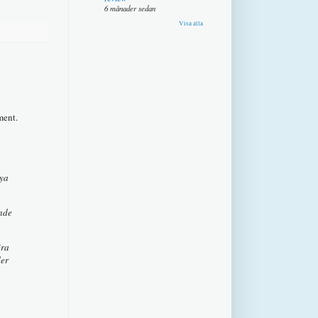
6 månader sedan
Visa alla
ment.
nya
ande
öra
der