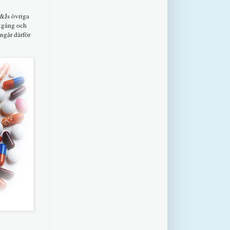
J&Js övriga
tgång och
ingår därför