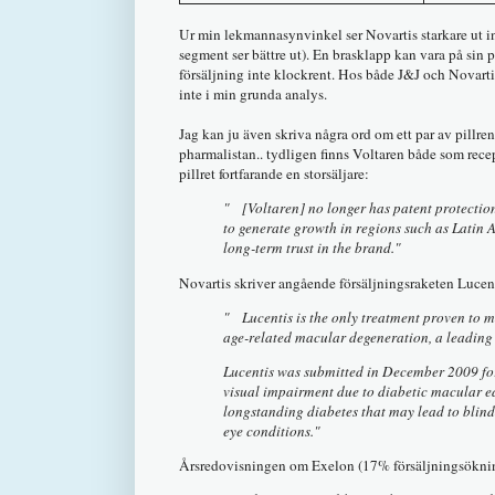
Ur min lekmannasynvinkel ser Novartis starkare ut 
segment ser bättre ut). En brasklapp kan vara på sin p
försäljning inte klockrent. Hos både J&J och Novartis
inte i min grunda analys.
Jag kan ju även skriva några ord om ett par av pillren
pharmalistan.. tydligen finns Voltaren både som recepb
pillret fortfarande en storsäljare:
" [Voltaren] no longer has patent protectio
to generate growth in regions such as Latin 
long-term trust in the brand."
Novartis skriver angående försäljningsraketen Luce
" Lucentis is the only treatment proven to m
age-related macular degeneration, a leading 
Lucentis was submitted in December 2009 fo
visual impairment due to diabetic macular e
longstanding diabetes that may lead to blindn
eye conditions."
Årsredovisningen om Exelon (17% försäljningsökni