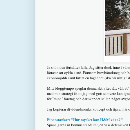
Ja snön den fortsätter falla. Jag sitter dock inne i v
lättaste att cykla i snö. Förutom brevbärarkneg och 
ekonomjobb samt hittat en lägenhet (ska bli riktigt s
Mitt bloggtempo speglar denna aktivitet rätt väl: 37 
med min strategi är att jag med gott samvete kan ign
för "mina" företag och där sker det sällan något avg
Jag kopierar dividendmonks koncept och tipsar här 
Finanstankar: "Hur mycket kan H&M växa?"
Spana gärna in kommentar-fältet, en viss defensiven ha