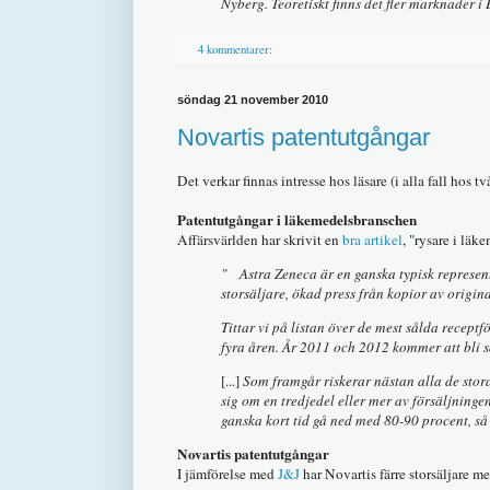
Nyberg. Teoretiskt finns det fler marknader i
4 kommentarer:
söndag 21 november 2010
Novartis patentutgångar
Det verkar finnas intresse hos läsare (i alla fall ho
Patentutgångar i läkemedelsbranschen
Affärsvärlden har skrivit en
bra artikel
, "rysare i läk
" Astra Zeneca är en ganska typisk representa
storsäljare, ökad press från kopior av origi
Tittar vi på listan över de mest sålda recep
fyra åren. År 2011 och 2012 kommer att bli sä
[...]
Som framgår riskerar nästan alla de stor
sig om en tredjedel eller mer av försäljninge
ganska kort tid gå ned med 80-90 procent, så d
Novartis patentutgångar
I jämförelse med
J&J
har Novartis färre storsäljare m