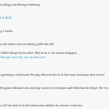
a inlägg om företagsvärdering:
 PB & ROE
g i serien.
, det måste vara en duktig grabb det där!
åller riktigt bra kvalitet. Här är tre av de senare inläggen:
Decade (and why you should care)
egentligen ointressant för mig eftersom det är så litet men stockman skriver bra!
r bloggare erkänner sina misstag inom investeringar samt lärdomar de dragit. En vis
 e24 har skrivit en del intressanta artiklar de senaste veckorna: