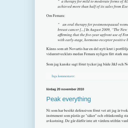
" a therapy for mild to moderate forms of Al
achieved more than half of its sales from Exe
Om Femara:
" an oral therapy for postmenopausal wome
breast cancer [...] In August 2009, ‘‘The Ne
affirming that the five-year upfront use of
with early-stage, hormone-receptor positive 
Känns som att Novartis har en del nytt krut i portfö
vidareutvecklats medan Femara nyligen fått stark mar
Som jag kanske sagt förut tycker jag både J&J och Nova
Inga kommentarer:
lördag 20 november 2010
Peak everything
Ni som har besökt defensiven förut vet att jag är tvek
instrument som påstås ge "säker" och ofrånkomlig sta
avkastning. De går därför inte att värdera utifrån van