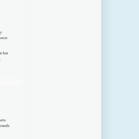
dy
women
n har
.
heta
öpande