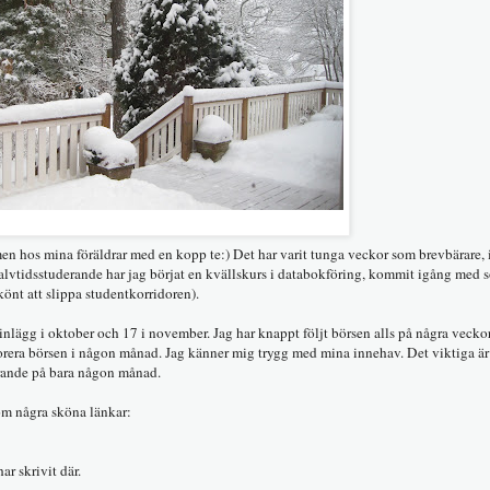
ärmen hos mina föräldrar med en kopp te:) Det har varit tunga veckor som brevbärare, 
halvtidsstuderande har jag börjat en kvällskurs i databokföring, kommit igång med 
könt att slippa studentkorridoren).
inlägg i oktober och 17 i november. Jag har knappt följt börsen alls på några veckor
orera börsen i någon månad. Jag känner mig trygg med mina innehav. Det viktiga är 
örande på bara någon månad.
om några sköna länkar:
r skrivit där.