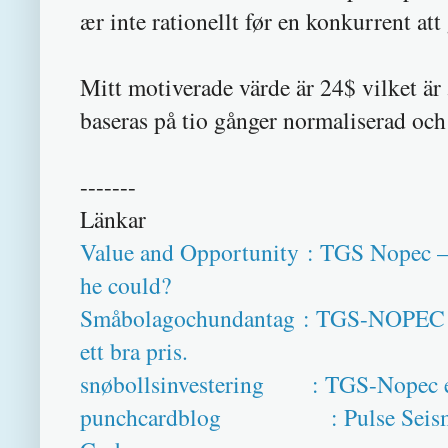
ær inte rationellt før en konkurrent a
Mitt motiverade värde är 24$ vilket ä
baseras på tio gånger normaliserad och
-------
Länkar
Value and Opportunity : TGS Nopec –
he could?
Småbolagochundantag : TGS-NOPEC ana
ett bra pris.
snøbollsinvestering : TGS-Nopec en
punchcardblog : Pulse Seismic