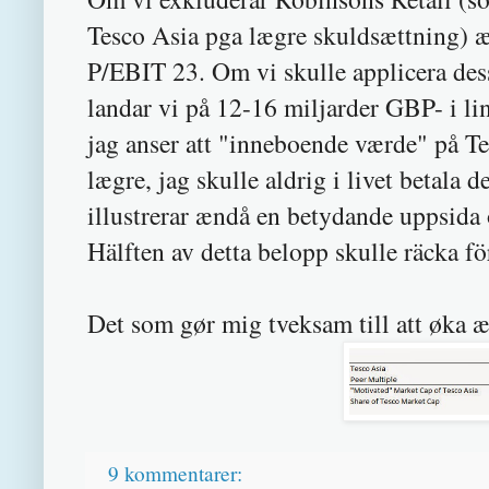
Tesco Asia pga lægre skuldsættning) æ
P/EBIT 23. Om vi skulle applicera des
landar vi på 12-16 miljarder GBP- i 
jag anser att "inneboende værde" på T
lægre, jag skulle aldrig i livet betala
illustrerar ændå en betydande uppsida 
Hälften av detta belopp skulle räcka fö
Det som gør mig tveksam till att øka 
9 kommentarer: