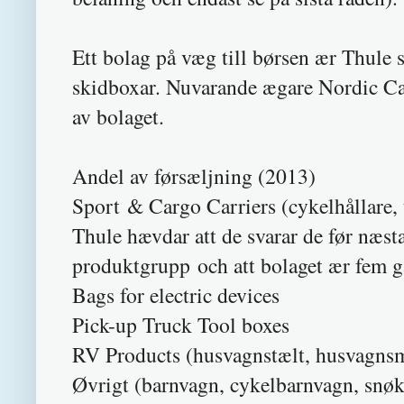
Ett bolag på væg till børsen ær Thule
skidboxar. Nuvarande ægare Nordic Capi
av bolaget.
Andel av førsæljning (2013)
Sport & Cargo Carriers (cykelhållar
Thule hævdar att de svarar de før næ
produktgrupp och att bolaget ær fem 
Bags for elect
Pick-up Truck
RV Products (husvagnstæl
Øvrigt (barnvagn, cykelbarnvagn,