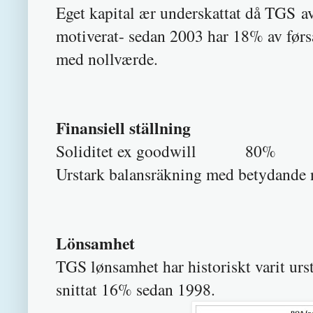
Eget kapital ær underskattat då TGS a
motiverat- sedan 2003 har 18% av før
med nollværde.
Finansiell ställning
Soliditet ex goodwill 80%
Urstark balansräkning med betydande 
Lönsamhet
TGS lønsamhet har historiskt varit ur
snittat 16% sedan 1998.