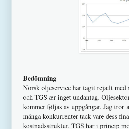
Bedömning
Norsk oljeservice har tagit rejælt med s
och TGS ær inget undantag. Oljesektorn
kommer føljas av uppgångar. Jag tror 
många konkurrenter tack vare dess finan
kostnadsstruktur. TGS har i princip m