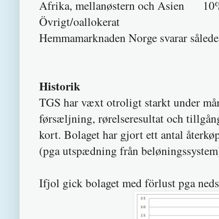
Afrika, mellanøstern och Asien 10
Övrigt/oallokerat
Hemmamarknaden Norge svarar således f
Historik
TGS har væxt otroligt starkt under m
førsæljning, rørelseresultat och tillg
kort. Bolaget har gjort ett antal återkø
(pga utspædning från beløningssystem
Ifjol gick bolaget med förlust pga ned