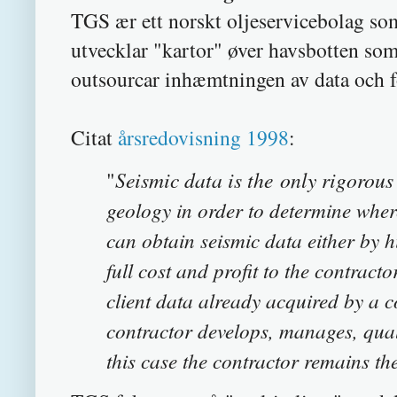
TGS ær ett norskt oljeservicebolag s
utvecklar "kartor" øver havsbotten som
outsourcar inhæmtningen av data och fo
Citat
årsredovisning 1998
:
"
Seismic data is the only rigorous
geology in order to determine
where
can obtain seismic data either by 
full cost
and profit to the contract
client data already acquired
by a c
contractor develops,
manages, qual
this case the contractor remains th