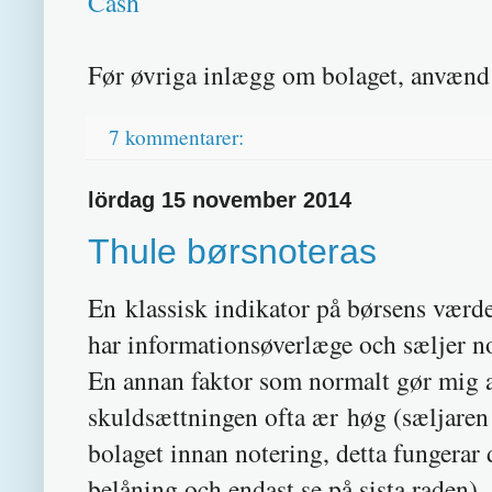
Cash
Før øvriga inlægg om bolaget, anvænd 
7 kommentarer:
lördag 15 november 2014
Thule børsnoteras
En klassisk indikator på børsens værde
har informationsøverlæge och sæljer no
En annan faktor som normalt gør mig a
skuldsættningen ofta ær høg (sæljare
bolaget innan notering, detta fungerar 
belåning och endast se på sista raden).