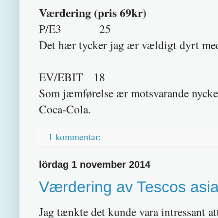
Værdering (pris 69kr)
P/E3 25
Det hær tycker jag ær vældigt dyrt me
EV/EBIT 18
Som jæmførelse ær motsvarande nyckel
Coca-Cola.
1 kommentar:
lördag 1 november 2014
Værdering av Tescos asia
Jag tænkte det kunde vara intressant a