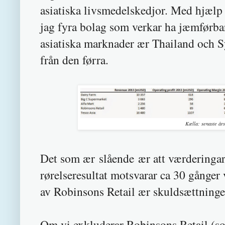
asiatiska livsmedelskedjor. Med hjælp
jag fyra bolag som verkar ha jæmførba
asiatiska marknader ær Thailand och S
från den førra.
Kælla: senaste års
Det som ær slående ær att værderingar
rørelseresultat motsvarar ca 30 gånger 
av Robinsons Retail ær skuldsættning
Om vi exkluderar Robinsons Retail (so