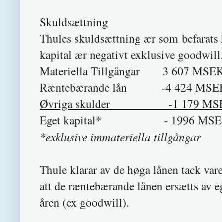
Skuldsættning
Thules skuldsættning ær som befarats
kapital ær negativt exklusive goodwill
Materiella Tillgångar 3 607 MSE
Ræntebærande lån -4 424 MSE
Øvriga skulder -1 179 MS
Eget kapital* - 1996 MS
*exklusive immateriella tillgångar
Thule klarar av de høga lånen tack va
att de ræntebærande lånen ersætts av eg
åren (ex goodwill).