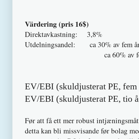
Värdering (pris 16$)
Direktavkastning: 3,8%
Utdelningsandel: ca 30% av fem års
ca 60% av fem års fri
EV/EBI (skuldjusterat PE, fem 
EV/EBI (skuldjusterat PE, tio 
Før att få ett mer robust intjæningsmåt
detta kan bli missvisande før bolag med