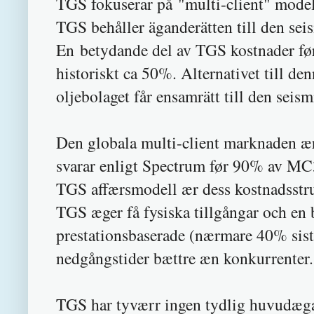
TGS fokuserar på "multi-client" model
TGS behåller äganderätten till den sei
En betydande del av TGS kostnader før
historiskt ca 50%. Alternativet till d
oljebolaget får ensamrätt till den seism
Den globala multi-client marknaden ær 
svarar enligt Spectrum før 90% av M
TGS affærsmodell ær dess kostnadsstruk
TGS æger få fysiska tillgångar och en
prestationsbaserade (nærmare 40% sista
nedgångstider bættre æn konkurrenter.
TGS har tyværr ingen tydlig huvudæga