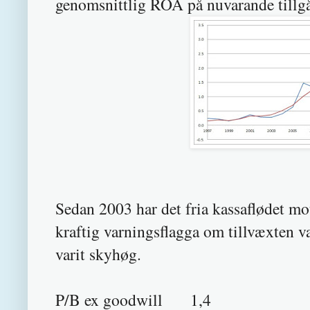
genomsnittlig ROA på nuvarande tillgån
Sedan 2003 har det fria kassaflødet mo
kraftig varningsflagga om tillvæxten v
varit skyhøg.
P/B ex goodwill 1,4