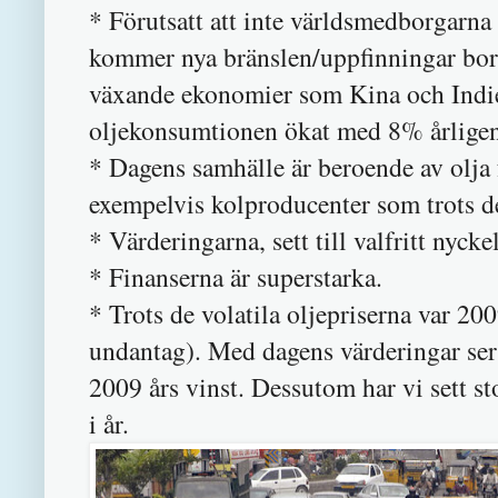
* Förutsatt att inte världsmedborgarna dr
kommer nya bränslen/uppfinningar borde
växande ekonomier som Kina och Indien 
oljekonsumtionen ökat med 8% årligen
* Dagens samhälle är beroende av olja fö
exempelvis kolproducenter som trots de
* Värderingarna, sett till valfritt nyckel
* Finanserna är superstarka.
* Trots de volatila oljepriserna var 20
undantag). Med dagens värderingar ser 
2009 års vinst. Dessutom har vi sett s
i år.