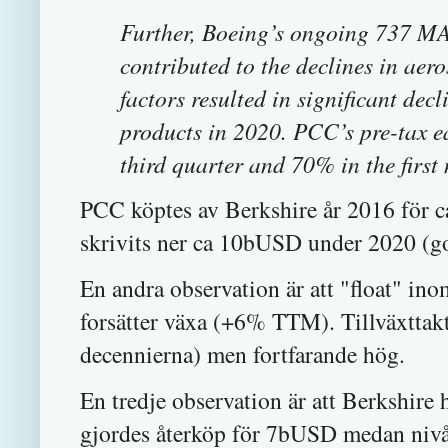
Further, Boeing’s ongoing 737 MAX
contributed to the declines in aer
factors resulted in significant de
products in 2020. PCC’s pre-tax e
third quarter and 70% in the firs
PCC köptes av Berkshire år 2016 för 
skrivits ner ca 10bUSD under 2020 (go
En andra observation är att "float" i
forsätter växa (+6% TTM). Tillväxttakt
decennierna) men fortfarande hög.
En tredje observation är att Berkshire
gjordes återköp för 7bUSD medan nivå