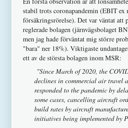
En första observation är att lönsamhe
stabil trots coronapandemin (EBIT ex
försäkringsrörelse). Det var väntat att
reglerade bolagen (järnvägsbolaget BN
men jag hade förväntat mig större p
"bara" ner 18%). Viktigaste undantaget
ett av de största bolagen inom MSR:
"Since March of 2020, the COVID
declines in commercial air travel a
responded to the pandemic by delay
some cases, cancelling aircraft ord
build rates by aircraft manufactur
initiatives being implemented by 