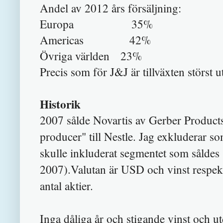
Andel av 2
012 års försäljning:
Europa 35%
Americas 42%
Övriga världen 23%
Precis som för J&J är tillväxten störst 
Historik
2007 sålde Novartis av Gerber Product
producer" till Nestle. Jag exkluderar s
skulle inkluderat segmentet som såldes sk
2007).Valutan är USD
och
vinst re
spek
antal aktier.
Ing
a dåliga år och stigande vinst och u