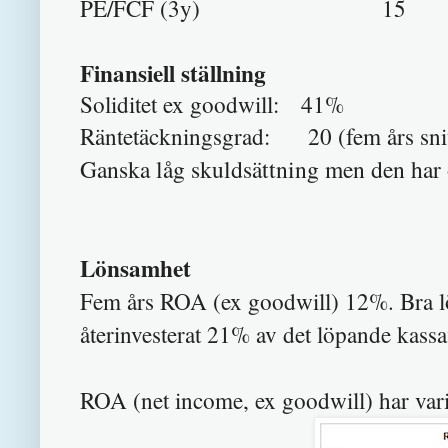
PE/FCF (3y) 15
Finansiell ställning
Soliditet ex goodwill: 41%
Räntetäckningsgrad: 20 (fem års snit
Ganska låg skuldsättning men den har
Lönsamhet
Fem års ROA (ex goodwill) 12%. Bra 
återinvesterat 21% av det löpande kassa
ROA (net income, ex goodwill) har var