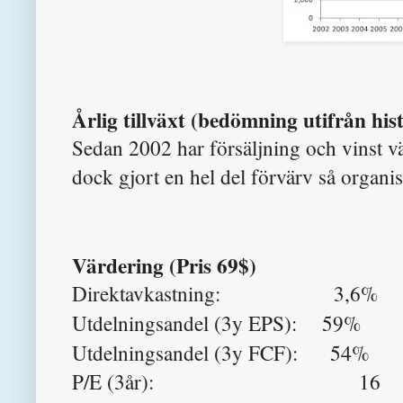
Årlig tillväxt (bedömning utifrån his
Sedan 2002 har försäljning och vinst v
dock gjort en hel del förvärv så organisk
Värdering (Pris 69$)
Direktavkastning: 3,6%
Utdelningsandel (3y EPS): 5
9
%
54%
Utdelningsandel (3y FCF):
P/E (3år): 16