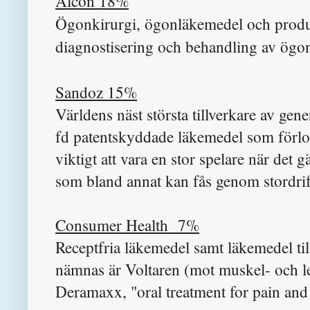
Alcon 18%
Ögonkirurgi, ögonläkemedel och produk
diagnostisering och behandling av ögo
Sandoz
15%
Världens näst största tillverkare av gen
fd
patentskyddade läkemedel som förlora
viktigt att vara en stor spelare när det 
som bland annat kan fås genom stordrif
Consumer Health
7%
Receptfria läkemedel
samt
läkemedel ti
nämnas är Voltaren (mot muskel- och led
Deramaxx, "oral treatment for pain and