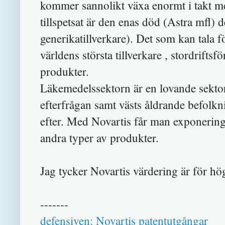
kommer
sannolikt
växa enormt i takt me
tillspetsat är den enas död (Astra mfl)
generikatillverkare).
Det som kan tala f
världens s
törsta tillverkare
, stordriftsfö
produkter
.
Läkemedelssektorn är en lovande sekto
efterfrågan samt västs åldrande befolkn
efter. Med Novartis får man exponering
andra typer av produkter.
Jag tycker Novartis värdering är för hög f
-------
defensiven: Novartis patentutgångar