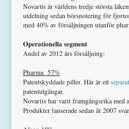
Novartis är världens tredje största läk
utdelning sedan börsnotering för fjort
med 40% av försäljningen utanför pha
Operationella segment
Andel av 2012 års försälj
ning:
Pharma 57
%
P
atentskyddade piller.
Här är ett
separa
patentutgångar.
Novartis har varit framgångsrika med att
Produkter lanserade sedan år 2007 sva