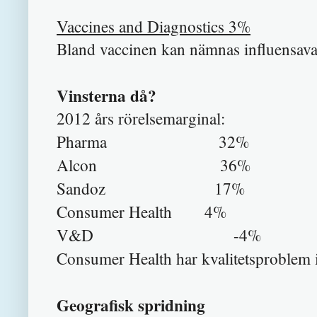
Vaccines and Diagnostics 3%
Bland vaccinen kan nämnas influensavac
Vinsterna då?
2012 års rörelsemarginal
:
Pharma 32%
Alcon 36%
Sandoz 17%
Consumer Health 4%
V
&D -4%
Consumer Health
har
kvalitetsproblem 
Geografisk spridning