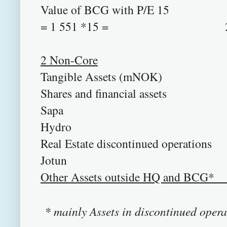
Value of BCG with P/E 15
= 1 551 *15 = 23 2
2 Non-Core
Tangible Assets 
Shares and financial
Sapa 
Hydro 
Real Estate discontinued o
Jotun
Other Assets outside HQ
25 10
* mainly Assets in discontinued operat