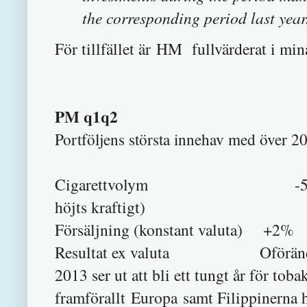
the corresponding period last year.
För tillfället är HM fullvärderat i mi
PM q1q2
Portföljens största innehav med över 
Cigarettvolym -5% (-2% exkl
höjts kraftigt)
Försäljning (konstant valuta) +2%
Resultat ex valuta Oföränd
2013 ser ut att bli ett tungt år för to
framförallt Europa samt Filippinerna 