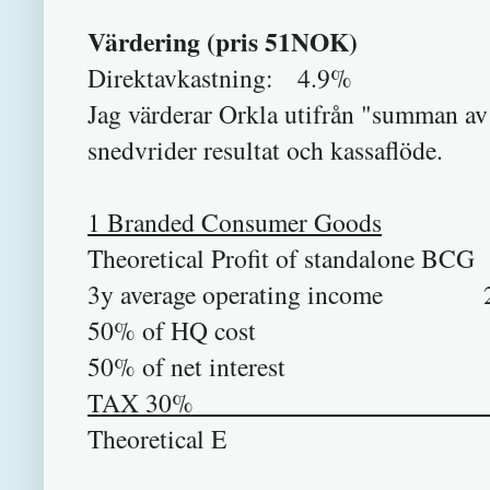
Värdering (pris 51NOK)
Direktavkastning: 4.9%
Jag värderar Orkla utifrån "summan av
snedvrider resultat och kassaflöde.
1 Branded Consumer Goods
Theoretical Profit of standalon
3y average operating income 2
50% of HQ cost
50% of net interest
TAX 30% 
Theoretical 