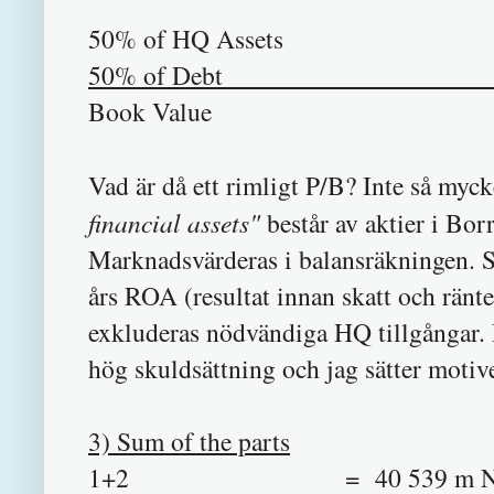
50% of HQ As
50% of Deb
Book Valu
Vad är då ett rimligt P/B?
Inte så myck
financial assets"
består av aktier i Bo
Marknadsvärderas i balansräkningen. S
års ROA (resultat innan skatt och ränt
exkluderas nödvändiga HQ tillgångar. 
hög skuldsättning och jag sätter motive
3) Sum of the parts
1+2 = 40 539 m NOK motsv