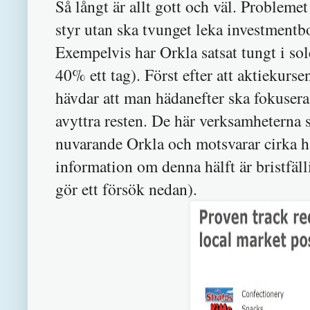
Så långt är allt gott och väl. Problemet
styr utan ska tvunget leka investmentbo
Exempelvis har Orkla satsat tungt i s
40% ett tag). Först efter att aktiekurse
hävdar att man hädanefter ska fokuser
avyttra resten. De här verksamheterna so
nuvarande Orkla och motsvarar cirka hä
information om denna hälft är bristfäll
gör ett försök nedan).