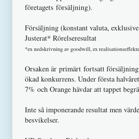
företagets försäljning).
Försäljning (konstant valuta, exklusi
Justerat* Röre
*ex nedskrivning av goodwill, ex realisationseffekte
Orsaken är primärt fortsatt försäljnin
ökad konkurrens. Under första halvår
7% och Orange hävdar att tappet begrän
Inte så imponerande resultat men värder
besvikelser.