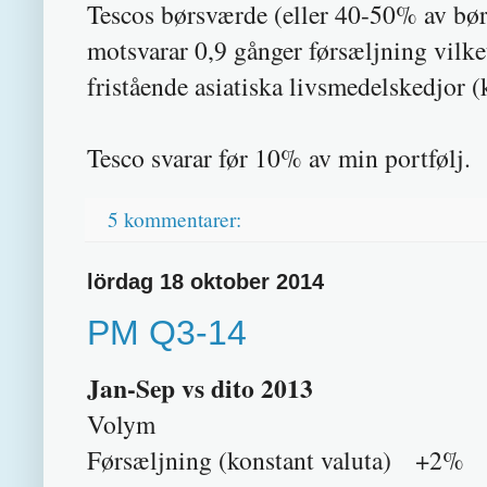
Tescos børsværde (eller 40-50% av bø
motsvarar 0,9 gånger førsæljning vilke
fristående asiatiska livsmedelskedjor (
Tesco svarar før 10% av min portfølj.
5 kommentarer:
lördag 18 oktober 2014
PM Q3-14
Jan-Sep vs dito 2013
Volym -
Førsæljning (konstant valuta) +2%