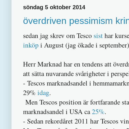
söndag 5 oktober 2014
överdriven pessimism kri
sedan jag skrev om Tesco
sist
har kurse
inköp
i August (jag ökade i september)
Herr Marknad har en tendens att överdr
att sätta nuvarande svårigheter i perspe
- Tescos marknadsandel i hemmamarknad
29%
idag
.
Men Tescos position är fortfarande st
marknadsandel i USA ca
25%
.
- Sedan rekordåret 2011 har Tescos vins