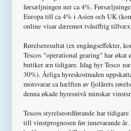
førsæljningen ner ca 4%. Førsæljningen
Europa till ca 4% i Asien och UK (kons
online visar dæremot tvåsiffrig tillvæx
Rørelseresultat (ex engångseffekter, k
Tescos "operational gearing" har økat 
butiker æn tidigare. Idag hyr Tesco næ
30%). Årliga hyreskostnaden uppskatta
motsvarar ca hælften av fjolårets rørels
denna økade hyresnivå minskar vinstsn
Tescos styrelseordførande har tidigare 
till vinstprognosen før innevarande år