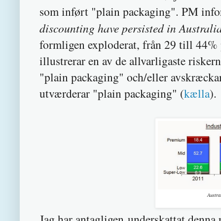
som inført "plain packaging". PM inf
discounting have persisted in Australi
formligen exploderat, från 29 till 44% 
illustrerar en av de allvarligaste ris
"plain packaging" och/eller avskræck
utværderar "plain packaging" (
kælla
).
Austra
Jag har antagligen underskattat denna 