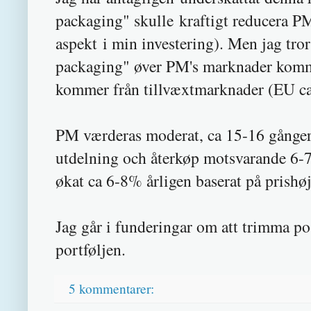
packaging" skulle kraftigt reducera P
aspekt i min investering). Men jag tror
packaging" øver PM's marknader komme
kommer från tillvæxtmarknader (EU c
PM værderas moderat, ca 15-16 gånger v
utdelning och återkøp motsvarande 6-7%
økat ca 6-8% årligen baserat på prishø
Jag går i funderingar om att trimma po
portføljen.
5 kommentarer: