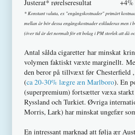
Justerat* rørelseresultat +4%
* Konstant valuta, ex "engångskostnader" primärt kostnade
mellan år bör dessa engångskostnader exkluderas men i b
(över tid är det normalt för ett bolag i PM storlek att då o
Antal sålda cigaretter har minskat kr
volymen faktiskt væxte marginellt. Me
den beror på tillvæxt før Chesterfield 
(
ca 20-30% lægre æn Marlboro
). En p
(superpremium) fortsætter væxa starkt 
Ryssland och Turkiet. Øvriga interna
Morris, Lark) har minskat ungefær som 
En intressant marknad att følja ær Austr