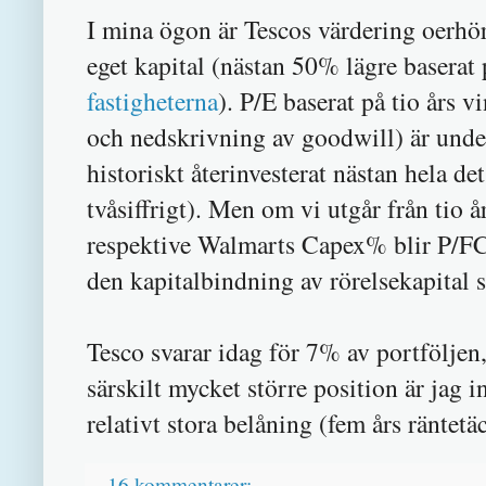
I mina ögon är Tescos värdering oerhört
eget kapital (nästan 50% lägre baserat
fastigheterna
). P/E baserat på tio års vi
och nedskrivning av goodwill) är under
historiskt återinvesterat nästan hela de
tvåsiffrigt). Men om vi utgår från tio 
respektive Walmarts Capex% blir P/FCF 
den kapitalbindning av rörelsekapital
Tesco svarar idag för 7% av portföljen,
särskilt mycket större position är jag 
relativt stora belåning (fem års räntet
16 kommentarer: