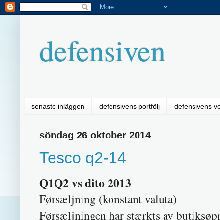
defensiven
senaste inläggen
defensivens portfölj
defensivens v
söndag 26 oktober 2014
Tesco q2-14
Q1Q2 vs dito 2013
Førsæljning (konsta
Førsæljningen har stærkts av butiksøpp