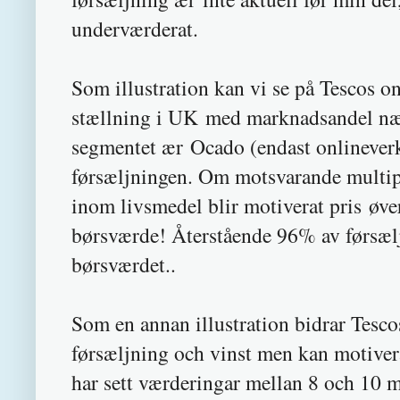
underværderat.
Som illustration kan vi se på Tescos o
stællning i UK med marknadsandel næ
segmentet ær Ocado (endast onlineverk
førsæljningen. Om motsvarande multip
inom livsmedel blir motiverat pris øv
børsværde! Återstående 96% av førsæl
børsværdet..
Som en annan illustration bidrar Tesc
førsæljning och vinst men kan motivera
har sett værderingar mellan 8 och 10 