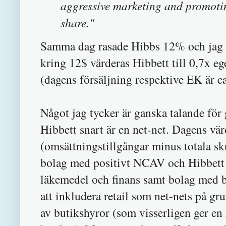
aggressive marketing and promotin
share."
Samma dag rasade Hibbs 12% och jag p
kring 12$ värderas Hibbett till 0,7x ege
(dagens försäljning respektive EK är ca
Något jag tycker är ganska talande för
Hibbett snart är en net-net. Dagens v
(omsättningstillgångar minus totala sk
bolag med positivt NCAV och Hibbett l
läkemedel och finans samt bolag med bö
att inkludera retail som net-nets på gr
av butikshyror (som visserligen ger en 