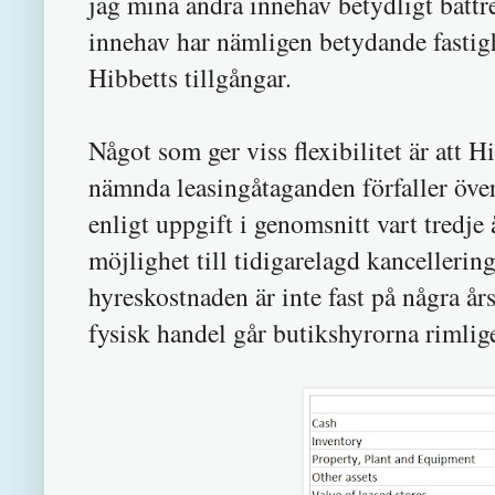
jag mina andra innehav betydligt bättr
innehav har nämligen betydande fastigh
Hibbetts tillgångar.
Något som ger viss flexibilitet är att H
nämnda leasingåtaganden förfaller öve
enligt uppgift i genomsnitt vart tredje 
möjlighet till tidigarelagd kancellerin
hyreskostnaden är inte fast på några å
fysisk handel går butikshyrorna rimlig