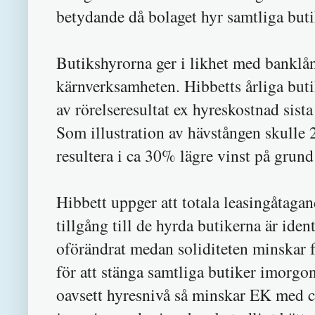
betydande då bolaget hyr samtliga buti
Butikshyrorna ger i likhet med banklå
kärnverksamheten. Hibbetts årliga bu
av rörelseresultat ex hyreskostnad sist
Som illustration av hävstången skulle 
resultera i ca 30% lägre vinst på grund
Hibbett uppger att totala leasingåtaga
tillgång till de hyrda butikerna är iden
oförändrat medan soliditeten minskar 
för att stänga samtliga butiker imorgon
oavsett hyresnivå så minskar EK med c