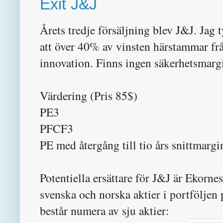
Exit J&J
Årets tredje försäljning blev J&J. Jag 
att över 40% av vinsten härstammar fr
innovation. Finns ingen säkerhetsmarg
Värdering (Pris 85$)
PE3
PFCF3
PE med återgång till tio års snittma
Potentiella ersättare för J&J är Ekorne
svenska och norska aktier i portföljen p
består numera av sju aktier: