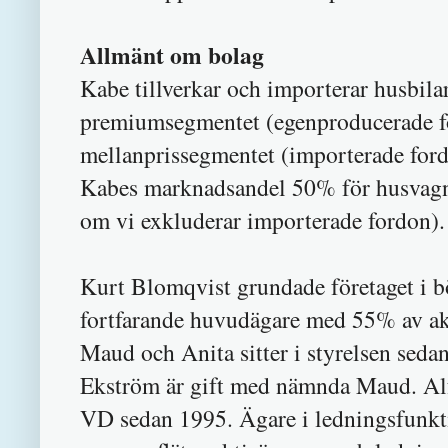
Allmänt om bolag
Kabe tillverkar och importerar husbila
premiumsegmentet (egenproducerade f
mellanprissegmentet (importerade ford
Kabes marknadsandel 50% för husvagn
om vi exkluderar importerade fordon).
Kurt Blomqvist grundade företaget i bö
fortfarande huvudägare med 55% av akt
Maud och Anita sitter i styrelsen sed
Ekström är gift med nämnda Maud. Alf h
VD sedan 1995. Ägare i ledningsfunkti