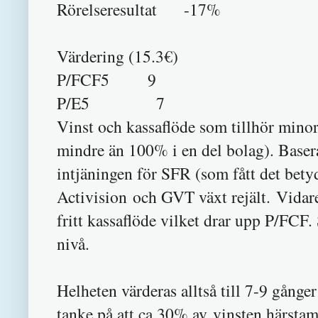
Rörelseresultat -17%
Värdering (15.3€)
P/FCF5 9
P/E5 7
Vinst och kassaflöde som tillhör minor
mindre än 100% i en del bolag). Baserat
intjäningen för SFR (som fått det betydl
Activision och GVT växt rejält. Vidare
fritt kassaflöde vilket drar upp P/FCF. 
nivå.
Helheten värderas alltså till 7-9 gånge
tanke på att ca 30% av vinsten härstam