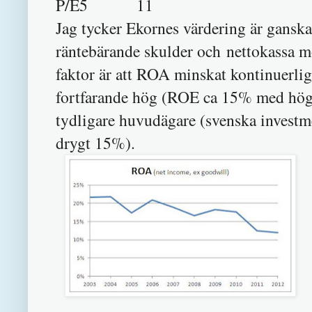
P/E5 11
Jag tycker Ekornes värdering är gansk
räntebärande skulder och nettokassa m
faktor är att ROA minskat kontinuerli
fortfarande hög (ROE ca 15% med hög s
tydligare huvudägare (svenska investm
drygt 15%).