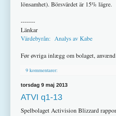
lönsamhet). Börsvärdet är 15% lägre.
-------
Länkar
Värdebyrån: Analys av Kabe
Før øvriga inlægg om bolaget, anvænd 
9 kommentarer:
torsdag 9 maj 2013
ATVI q1-13
Spelbolaget Activision Blizzard rapport