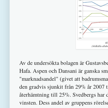
Kl
(bildkälla allab
Av de undersökta bolagen är Gustavsber
Hafa. Aspen och Dansani är ganska små
"marknadsandel" (givet att badrumsmar
den gradvis sjunkit från 29% år 2007 
återhämtning till 25%. Svedbergs har d
vinsten. Dess andel av gruppens rörels