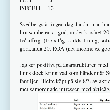
P/FCF11 10
Svedbergs är ingen dagslända, man har 
Lönsamheten är god, under krisåret 20
tvåsiffrigt (trots låg skuldsättning, so
godkända 20. ROA (net income ex goodw
Jag ser positivt på ägarstrukturen med
finns dock kring vad som händer när Sun
familjen Hielte köpt på sig 8% av akti
mer samordnade intressen med aktieäg