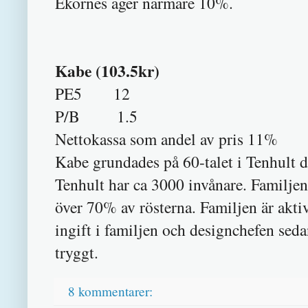
Ekornes äger närmare 10%.
Kabe (103.5kr)
PE5 12
P/B 1.5
Nettokassa som andel av pris 11%
Kabe grundades på 60-talet i Tenhult d
Tenhult har ca 3000 invånare. Familjen
över 70% av rösterna. Familjen är aktiv
ingift i familjen och designchefen sed
tryggt.
8 kommentarer: