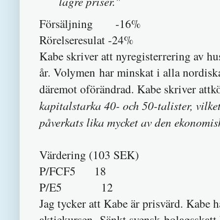
lägre priser."
Försäljning -16%
Rörelseresulat -24%
Kabe skriver att nyregisterrering av h
år. Volymen har minskat i alla nordiska
däremot oförändrad. Kabe skriver attkö
kapitalstarka
40- och 50-talister, vilk
påverkats lika mycket av den ekonomi
Värdering (103 SEK)
P/FCF5 18
P/E5 12
Jag tycker att Kabe är prisvärd. Kabe 
aktiekursen. Sänkt svensk bolagsskatt