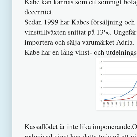
Kabe kan kännas som ett sömnigt bolag 
decenniet.
Sedan 1999 har Kabes försäljning och 
vinsttillväxten snittat på 13%. Ungefär 
importera och sälja varumärket Adria.
Kabe har en lång vinst- och utdelnings
Kassaflödet är inte lika imponerande.Om
redovisad vinst kan detta tyda på att v