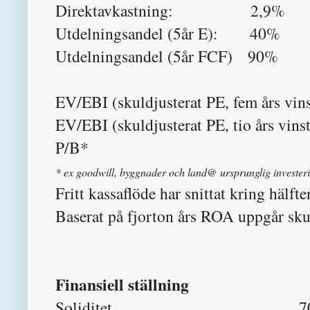
Direktavkastning: 2,9%
Utdelningsandel (5år E): 40%
Utdelningsandel (5år FCF) 90%
EV/EBI (skuldjusterat PE, fem års vin
EV/EBI (skuldjusterat PE, tio års vi
P/B* 
* ex goodwill, byggnader och land@ ursprunglig invester
Fritt kassaflöde har snittat kring hälft
Baserat på fjorton års ROA uppgår skul
Finansiell ställning
Soliditet 70