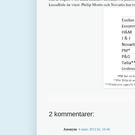
kassaflöde än vinst. Philip Morris och Novartis har t
*PM har en ko
**För Telia är 
***Unilevers capex% ba
2 kommentarer:
Anonym
6 mars 2012 kl. 16:46