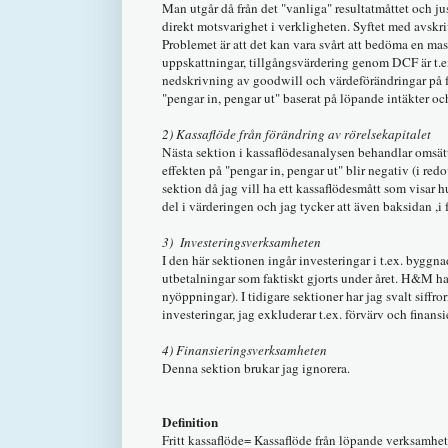
Man utgår då från det "vanliga" resultatmåttet och ju
direkt motsvarighet i verkligheten. Syftet med avskriv
Problemet är att det kan vara svårt att bedöma en mas
uppskattningar, tillgångsvärdering genom DCF är t.
nedskrivning av goodwill och värdeförändringar på fa
"pengar in, pengar ut" baserat på löpande intäkter oc
2) Kassaflöde från förändring av rörelsekapitalet
Nästa sektion i kassaflödesanalysen behandlar omsättn
effekten på "pengar in, pengar ut" blir negativ (i red
sektion då jag vill ha ett kassaflödesmått som visar 
del i värderingen och jag tycker att även baksidan ,i
3) Investeringsverksamheten
I den här sektionen ingår investeringar i t.ex. byggn
utbetalningar som faktiskt gjorts under året. H&M har 
nyöppningar). I tidigare sektioner har jag svalt siff
investeringar, jag exkluderar t.ex. förvärv och finansi
4) Finansieringsverksamheten
Denna sektion brukar jag ignorera.
Definition
Fritt kassaflöde= Kassaflöde från löpande verksamhet