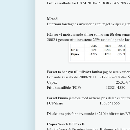
Fritt kassaflöde för H&M 2010= 21 838 - 147- 209
Metod
Eftersom företagens investeringar i regel skiljer sig
Här ser vi motsvarande siffror som ovan för den se
2002 i genomsnitt investerat 25% av det löpande kas
För att ta hänsyn till tillväxt brukar jag basera värder
Löpande kassaflöde 2009-2011: (17937+21838+15
Capex -25,3..% * 1832
Fritt kassaflöde (FCF) 18321-45
För att kunna jämföra med aktiens pris delar vi det fri
FCF/share 13685/ 
Då aktiens pris för närvarande är 210kr blir tre års P
Capex% och FCF vs E
Här är Capex% för mina innehav. Kolumn två jämför f