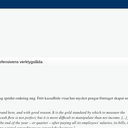
efensivens verktygslåda
ag sprider omkring mig. Fritt kassaflöde visar hur mycket pengar företaget skapat un
round here, and with good reason. It is the gold standard by which to measure the
ash flow is not perfect, but it is more difficult to manipulate than net income. [...] 
 end of the year -- or quarter -- after paying all its employees' salaries, its bills, i
king capital expenditures to expand the business."