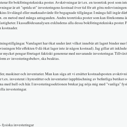
sterar för bokföringstekniska poster. Avskrivningar är t.ex. en teoretisk post som in
ningar är att "sprida ut" investeringens kostnad över tid för att göra redovisningen 
kins livslängd eller marknadsvärde för begagnade tillgångar. I många fall ingår där
ex. en metod med många antaganden. Andra teoretiska poster som kan förekomma ä
stigheter. I kassaflödesanalysen exkluderas alla dessa bokföringstekniska poster. 
h kostnader.
ingstillgångar. Varulagret har ökat under året vilket innebär att lagret binder mer
ovisningen blir effekten 0 då ökat lager inte är någon kostnad). Jag gillar att inklud
hur mycket pengar företaget faktiskt genererar med nuvarande investeringar. Tillväxt
 form av investeringsbehov, ska beaktas.
ader, maskiner och inventarier. Man kan säga att vi ersätter kostnadsposten avskrivn
t.ex. investerat i hyresrätter och inventarier (uppfräschning av befintliga butiker 
rorna med hull och hår. I investeringssektionen brukar jag nöja mig med "vanliga" fys
ella investeringar.
- fysiska investeringar