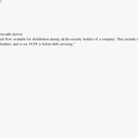
?
iwealth skriver:
ash flow available for distribution among all the security holders of a company. They include e
s holders, and so on. FCFF is before debt servicing."