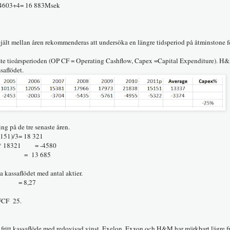
 - 4603+4= 16 883Msek
 rejält mellan åren rekommenderas att undersöka en längre tidsperiod på åtminstone f
naste tioårsperioden (OP CF = Operating Cashflow, Capex =Capital Expenditure). H
saflödet.
ing på de tre senaste åren.
151)/3= 18 321
1 = -4580
80 = 13 685
a kassaflödet med antal aktier.
1655 = 8,27
/FCF 25.
ritt kassaflöde med redovisad vinst. Exelon, Exxon och H&M har märkbart lägre fr