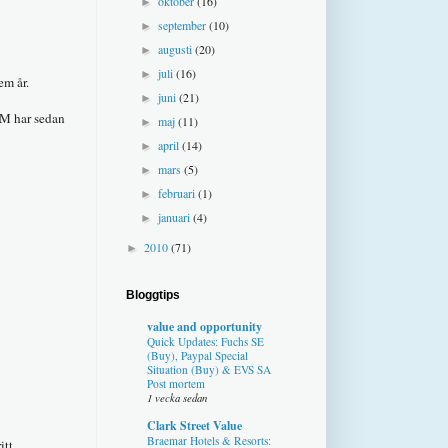
oktober
(16)
►
september
(10)
►
augusti
(20)
►
juli
(16)
►
em år.
juni
(21)
►
&M har sedan
maj
(11)
►
april
(14)
►
mars
(5)
►
februari
(1)
►
januari
(4)
►
2010
(71)
►
Bloggtips
value and opportunity
Quick Updates: Fuchs SE
(Buy), Paypal Special
Situation (Buy) & EVS SA
Post mortem
1 vecka sedan
Clark Street Value
Braemar Hotels & Resorts:
itt