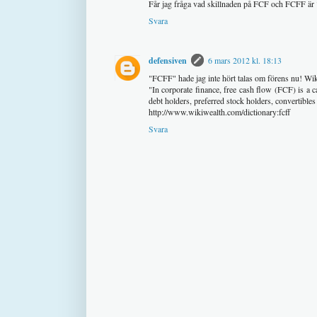
Får jag fråga vad skillnaden på FCF och FCFF är 
Svara
defensiven
6 mars 2012 kl. 18:13
"FCFF" hade jag inte hört talas om förens nu! Wik
"In corporate finance, free cash flow (FCF) is a c
debt holders, preferred stock holders, convertible
http://www.wikiwealth.com/dictionary:fcff
Svara