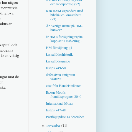
te har någon
och läderportfölj (v2)
mer rättvis.
Kan H&M expandera med
för grova
bibehållen lönsamhet?
r
(v3)
Fokus är
Är Sverige mättat på HM-
butiker?
är HM:s försäljning/capita
kopplat till etablering...
 kapital och
HM försäljning q4
era denna
kassaflödeshistorik
 är en viktig
kassaflödesguide
lästips v49-50
defensiven emigrerar
ingar mot de
västerut
och
citat från Handelsmännen
iska
Exxon Mobils
framtidsprognos 2040
International Moats
lästips v47-48
Portföljupdate 1a december
november
(11)
►