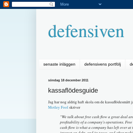
defensiven
senaste inläggen
defensivens portfölj
d
söndag 18 december 2011
kassaflödesguide
Jag har nog aldrig haft skola om de kassaflödesmått j
Motley Fool
skriver
"We talk about free cash flow a great deal a
profitability of a company's operations. Free c
cash flow is what a company has left over at the
interest on debt, and its taxes, and after ma