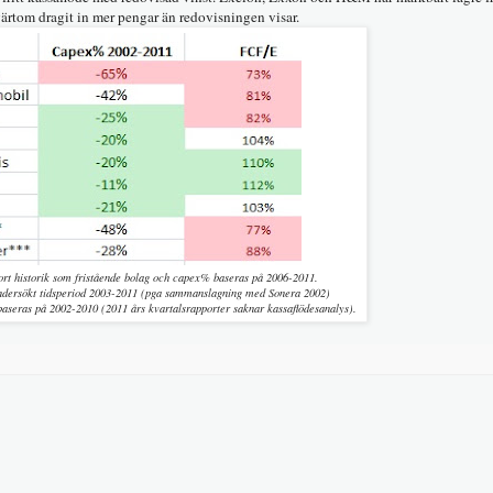
värtom dragit in mer pengar än redovisningen visar.
rt historik som fristående bolag och capex% baseras på 2006-2011.
undersökt tidsperiod 2003-2011 (pga sammanslagning med Sonera 2002)
seras på 2002-2010 (2011 års kvartalsrapporter saknar kassaflödesanalys).