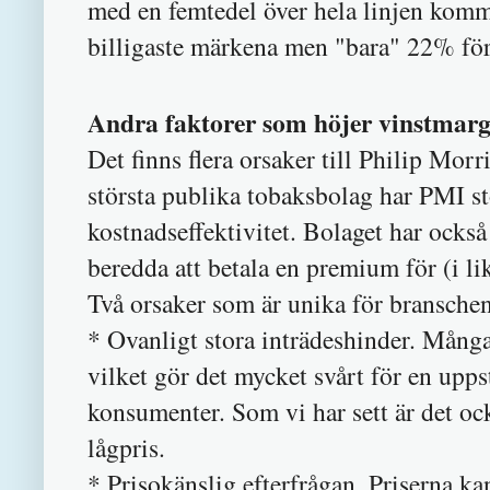
med en femtedel över hela linjen komm
billigaste märkena men "bara" 22% fö
Andra faktorer som höjer vinstmarg
Det finns flera orsaker till Philip Mor
största publika tobaksbolag har PMI s
kostnadseffektivitet. Bolaget har ock
beredda att betala en premium för (i 
Två orsaker som är unika för bransche
* Ovanligt stora inträdeshinder. Mång
vilket gör det mycket svårt för en upps
konsumenter. Som vi har sett är det oc
lågpris.
* Prisokänslig efterfrågan. Priserna k