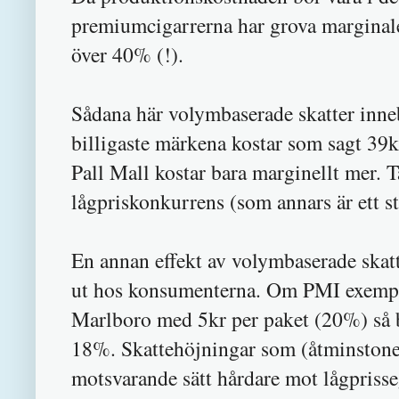
premiumcigarrerna har grova marginale
över 40% (!).
Sådana här volymbaserade skatter inne
billigaste märkena kostar som sagt 3
Pall Mall kostar bara marginellt mer. 
lågpriskonkurrens (som annars är ett 
En annan effekt av volymbaserade skatte
ut hos konsumenterna. Om PMI exempelv
Marlboro med 5kr per paket (20%) så bl
18%. Skattehöjningar som (åtminstone 
motsvarande sätt hårdare mot lågpriss