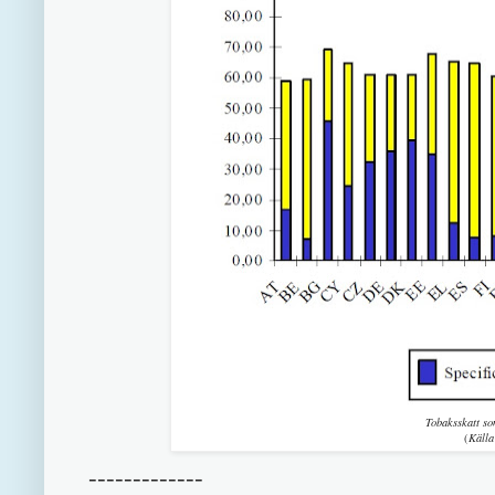
Tobaksskatt so
(
Käll
-------------