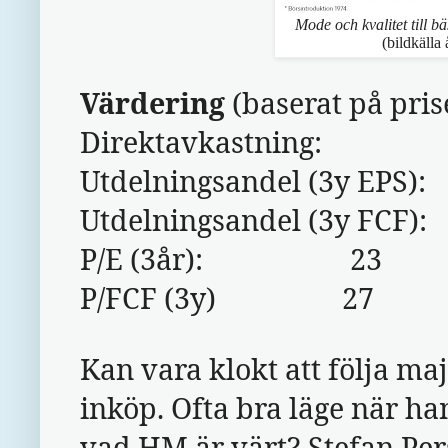
Mode och kvalitet till bä
(bildkälla
Värdering
(baserat på pris
Direktavkastning: 
Utdelningsandel (3y EPS
Utdelningsandel (3y FCF)
P/E (3år): 23
P/FCF (3y) 27
Kan vara klokt att följa ma
inköp. Ofta bra läge när ha
vad HM är värt? Stefan Pers