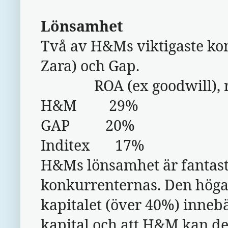
Lönsamhet
Två av H&Ms viktigaste kon
Zara) och Gap.
ROA (ex goodwill), re
H&M 29%
GAP 20%
Inditex 17%
H&Ms lönsamhet är fantasti
konkurrenternas. Den höga
kapitalet (över 40%) inneb
kapital och att H&M kan del