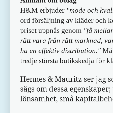
Allmänt om bolag
H&M erbjuder
"mode och kvalit
ord försäljning av kläder och k
priset uppnås genom
"få mella
rätt vara från rätt marknad, va
ha en effektiv distribution."
Mät
tredje största butikskedja för kl
Hennes & Mauritz ser jag s
sägs om dessa egenskaper; 
lönsamhet, små kapitalbeh