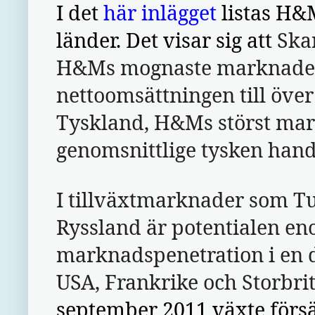
I det
här inlägget
listas H&M
länder. Det visar sig att
Ska
H&Ms mognaste marknader
nettoomsättningen till över
Tyskland, H&Ms störst mark
genomsnittlige tysken hand
I tillväxtmarknader som Tu
Ryssland är potentialen e
marknadspenetration i en 
USA, Frankrike och Storbri
september 2011 växte förs