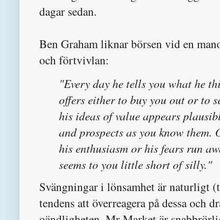
dagar sedan.
Ben Graham liknar börsen vid en mano
och förtvivlan:
"Every day he tells you what he th
offers either to buy you out or to 
his ideas of value appears plausib
and prospects as you know them. O
his enthusiasm or his fears run a
seems to you little short of silly."
Svängningar i lönsamhet är naturligt 
tendens att överreagera på dessa och d
oändligheten. Mr Market är snabbrörlig