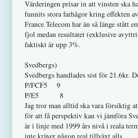
Värderingen prisar in att vinsten ska ha
funnits stora farhågor kring effekten a
France Telecom har än så länge stått e
fjol medan resultatet (exklusive avytt
faktiskt är upp 3%.
Svedbergs)
Svedbergs handlades sist för 21.6kr. D
P/FCF5 9
P/E5 8
Jag tror man alltid ska vara försiktig a
för att få perspektiv kan vi jämföra S
är i linje med 1999 års nivå i reala te
inte kräver någon real tillväxt alls.