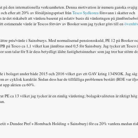
erat på den internationella verksamheten. Denna motivation är numera ganska svajig 
och efter att 20% av försäljningspriset från
Tesco Sydkorea
försvann i skatter och
n är det riskabelt att värdera baserat på relativ basis då värderingen på jämförelseb
t estimerade värde är Tescos förvärv av Booker som jag tycker görs till en
överdri
 bättre pris/värde i Sainsburys. Med normaliserad pensionsskuld, PE 12 på Booker o
r PB på Tesco ca 1,1 vilket kan jämföras med 0,5 för Sainsbury. Jag tycker att Tesco 
r som talar för S är dess betydligt äldre fastighetsinnehav som jag tror har större 
ade i bolaget under både 2015 och 2016 vilket gav ett GAV kring 134NOK. Jag såg 
m av cyklisk karaktär. Sedan dess har de tillfälliga problemen bestått (ROE var ifj
at upp aktien ca 60%.
at PE ca 13 vilket jag tycker är en rimlig värdering; bolagskvaliteten är riktigt hö
gan.
petit + Dundee Pref + Hornbach Holding + Sainsbury) för ca 20% vardera medan risk