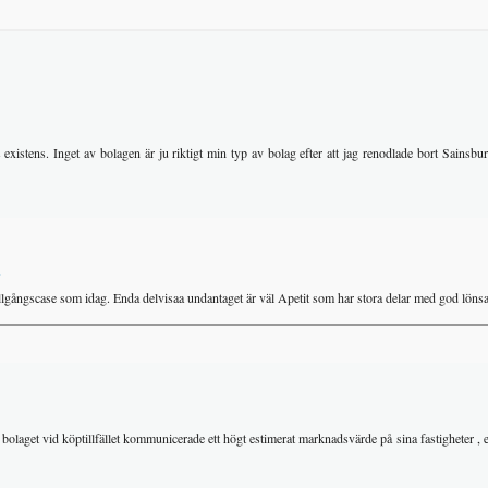
xistens. Inget av bolagen är ju riktigt min typ av bolag efter att jag renodlade bort Sainsbur
1
 tillgångscase som idag. Enda delvisaa undantaget är väl Apetit som har stora delar med god lön
olaget vid köptillfället kommunicerade ett högt estimerat marknadsvärde på sina fastigheter , e