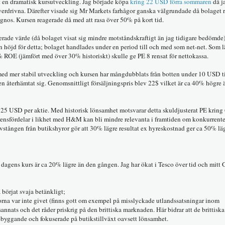
it en dramatisk kursutveckling. Jag började köpa
kring 22 USD förra sommaren
då j
verdrivna. Därefter visade sig Mr Markets farhågor ganska välgrundade då bolaget 
ognos. Kursen reagerade då med att rasa över 50% på kort tid.
erade värde (då bolaget visat sig mindre motståndskraftigt än jag tidigare bedömde
n höjd för detta; bolaget handlades under en period till och med som net-net. Som l
% ROE (jämfört med över 30% historiskt) skulle ge PE 8 rensat för nettokassa.
r med mer stabil utveckling och kursen har mångdubblats från botten under 10 USD t
rsen återhämtat sig. Genomsnittligt försäljningspris blev 22$ vilket är ca 40% högr
r 25 USD per aktie. Med historisk lönsamhet motsvarar detta skuldjusterat PE kring 
rrensfördelar i likhet med H&M kan bli mindre relevanta i framtiden om konkurrente
vstången från butikshyror gör att 30% lägre resultat ex hyreskostnad ger ca 50% läg
dagens kurs är ca 20% lägre än den gången. Jag har ökat i Tesco över tid och mitt
 börjat svaja betänkligt;
orna var inte givet (finns gott om exempel på misslyckade utlandssatsningar inom
annats och det råder priskrig på den brittiska marknaden. Här bidrar att de brittisk
ebyggande och fokuserade på butikstillväxt oavsett lönsamhet.