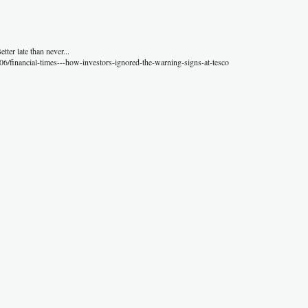
ter late than never...
06/financial-times---how-investors-ignored-the-warning-signs-at-tesco