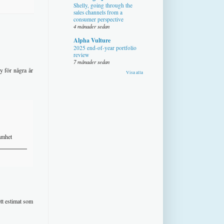
Shelly, going through the
sales channels from a
consumer perspective
4 månader sedan
Alpha Vulture
2025 end-of-year portfolio
review
7 månader sedan
y för några år
Visa alla
samhet
tt estimat som