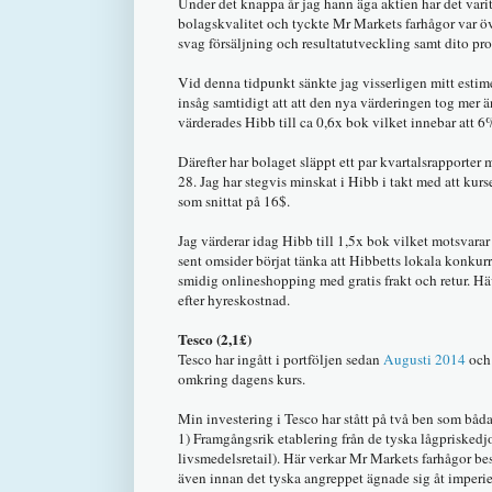
Under det knappa år jag hann äga aktien har det var
bolagskvalitet och tyckte Mr Markets farhågor var ö
svag försäljning och resultatutveckling samt dito pr
Vid denna tidpunkt sänkte jag visserligen mitt estim
insåg samtidigt att att den nya värderingen tog mer ä
värderades Hibb till ca 0,6x bok vilket innebar att 6
Därefter har bolaget släppt ett par kvartalsrapporte
28. Jag har stegvis minskat i Hibb i takt med att ku
som snittat på 16$.
Jag värderar idag Hibb till 1,5x bok vilket motsvara
sent omsider börjat tänka att Hibbetts lokala konku
smidig onlineshopping med gratis frakt och retur. Hä
efter hyreskostnad.
Tesco (2,1£)
Tesco har ingått i portföljen sedan
Augusti 2014
och 
omkring dagens kurs.
Min investering i Tesco har stått på två ben som båda
1) Framgångsrik etablering från de tyska lågpriskedj
livsmedelsretail). Här verkar Mr Markets farhågor bes
även innan det tyska angreppet ägnade sig åt imperi