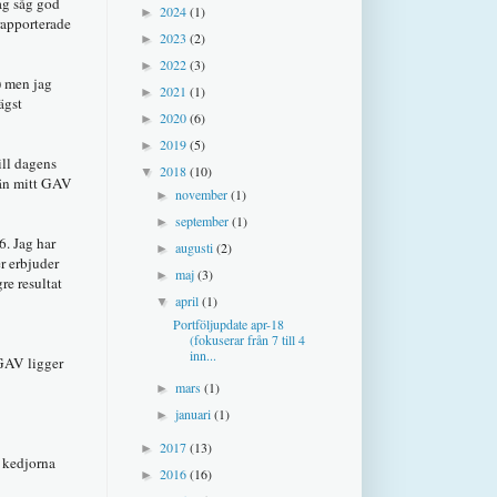
ag såg god
2024
(1)
►
rapporterade
2023
(2)
►
2022
(3)
►
) men jag
2021
(1)
►
ägst
2020
(6)
►
2019
(5)
►
ill dagens
2018
(10)
▼
e än mitt GAV
november
(1)
►
september
(1)
►
6. Jag har
augusti
(2)
►
r erbjuder
maj
(3)
►
re resultat
april
(1)
▼
Portföljupdate apr-18
(fokuserar från 7 till 4
inn...
 GAV ligger
mars
(1)
►
januari
(1)
►
2017
(13)
►
a kedjorna
2016
(16)
►