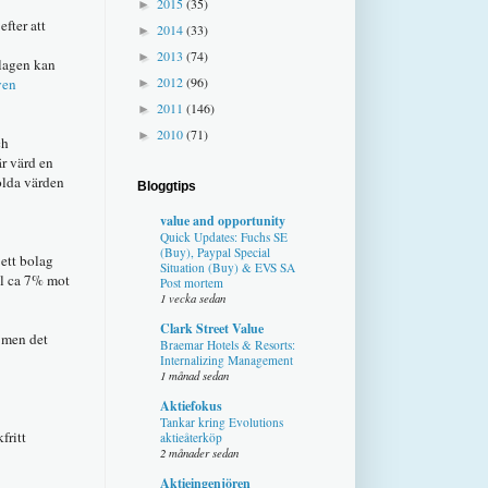
2015
(35)
►
efter att
2014
(33)
►
2013
(74)
►
olagen kan
2012
(96)
ven
►
2011
(146)
►
2010
(71)
►
ch
är värd en
dolda värden
Bloggtips
value and opportunity
Quick Updates: Fuchs SE
(Buy), Paypal Special
ett bolag
Situation (Buy) & EVS SA
ol ca 7% mot
Post mortem
1 vecka sedan
Clark Street Value
g men det
Braemar Hotels & Resorts:
Internalizing Management
1 månad sedan
Aktiefokus
Tankar kring Evolutions
fritt
aktieåterköp
2 månader sedan
Aktieingenjören