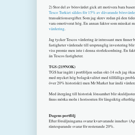
2) Stor del av börsvärdet gick att motivera bara bas
Tesco Turkiet såldes för 15% av dåvarande börsvärde
transaktionsavgifter. Som jag skrev redan på den tide
vara omotiverat hög. En annan faktor som minskat mit
värdering
.
Jag tycker Tescos värdering är intressant men finner
fastigheter värderade till ursprunglig investering bli
viss premie men inte i denna storleksordning. En fakto
än Tescos fastigheter.
TGS (219NOK)
TGS har ingått i portföljen sedan okt-14 och jag ök
med mycket hög bolagskvalitet med tillfälliga proble
över 20% historiskt) men Mr Market har ändå värder
Med återgång till historisk lönsamhet blir skuldjuster
finns mörka moln i horisonten för långsiktig efterfrå
Dagens portfölj
Efter försäljningarna svarar kvarvarande innehav (A
räntesparande svarar för resterande 20%.