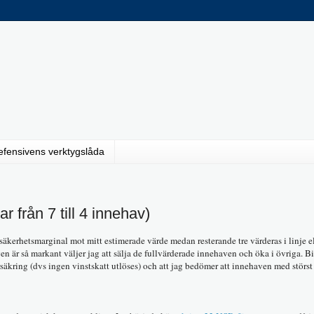
efensivens verktygslåda
r från 7 till 4 innehav)
kerhetsmarginal mot mitt estimerade värde medan resterande tre värderas i linje e
en är så markant väljer jag att sälja de fullvärderade innehaven och öka i övriga. 
försäkring (dvs ingen vinstskatt utlöses) och att jag bedömer att innehaven med störst