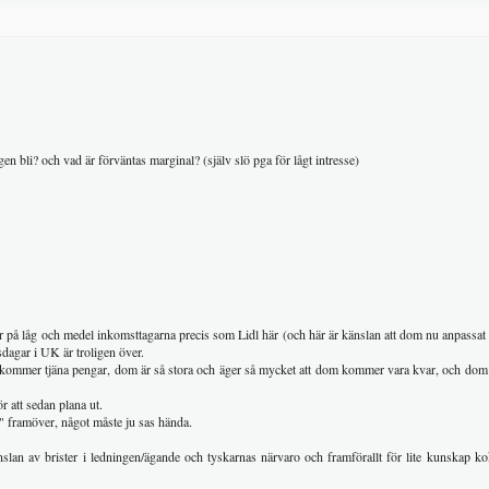
en bli? och vad är förväntas marginal? (själv slö pga för lågt intresse)
 på låg och medel inkomsttagarna precis som Lidl här (och här är känslan att dom nu anpassat s
dagar i UK är troligen över.
att kommer tjäna pengar, dom är så stora och äger så mycket att dom kommer vara kvar, och do
ör att sedan plana ut.
" framöver, något måste ju sas hända.
an av brister i ledningen/ägande och tyskarnas närvaro och framförallt för lite kunskap kok