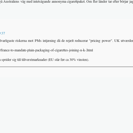
å Australiens väg med intetsägande annonyma cigarettpaket. Om fler länder tar efter börjar jag 
9:37
lvarligaste riskerna mot PMs intjæning då de rejælt reducerar "pricing power". UK utværder
nce-to-mandate-plain-packaging-of-cigarettes-joining-u-k-.html
sprider sig till tillvæxtmarknader (EU står før ca 30% vinsten).