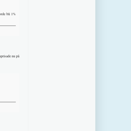
orde bli 1%
nprisade nu på