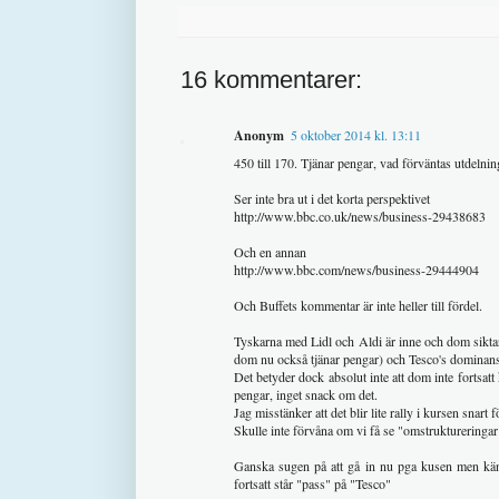
16 kommentarer:
Anonym
5 oktober 2014 kl. 13:11
450 till 170. Tjänar pengar, vad förväntas utdelning
Ser inte bra ut i det korta perspektivet
http://www.bbc.co.uk/news/business-29438683
Och en annan
http://www.bbc.com/news/business-29444904
Och Buffets kommentar är inte heller till fördel.
Tyskarna med Lidl och Aldi är inne och dom siktar
dom nu också tjänar pengar) och Tesco's dominans
Det betyder dock absolut inte att dom inte forts
pengar, inget snack om det.
Jag misstänker att det blir lite rally i kursen snart f
Skulle inte förvåna om vi få se "omstruktureringar
Ganska sugen på att gå in nu pga kusen men känsl
fortsatt står "pass" på "Tesco"