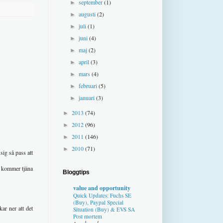
september
(1)
►
augusti
(2)
►
juli
(1)
►
juni
(4)
►
maj
(2)
►
april
(3)
►
mars
(4)
►
februari
(5)
►
januari
(3)
►
2013
(74)
►
2012
(96)
►
2011
(146)
►
2010
(71)
►
ig så pass att
m kommer tjäna
Bloggtips
value and opportunity
Quick Updates: Fuchs SE
(Buy), Paypal Special
ar ner att det
Situation (Buy) & EVS SA
Post mortem