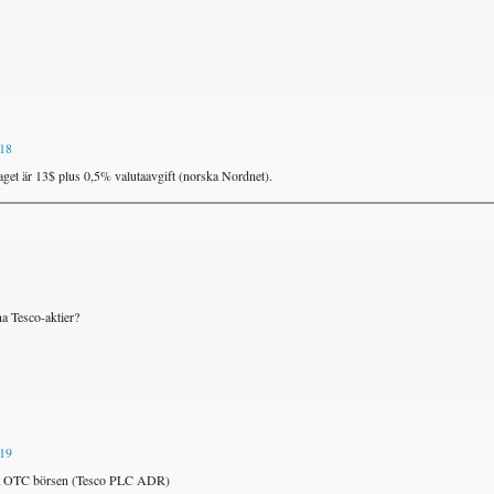
:18
et är 13$ plus 0,5% valutaavgift (norska Nordnet).
a Tesco-aktier?
:19
ska OTC börsen (Tesco PLC ADR)