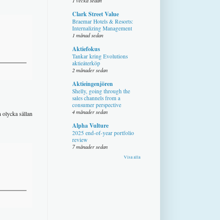
1 vecka sedan
Clark Street Value
Braemar Hotels & Resorts:
Internalizing Management
1 månad sedan
Aktiefokus
Tankar kring Evolutions
aktieåterköp
2 månader sedan
Aktieingenjören
Shelly, going through the
sales channels from a
consumer perspective
4 månader sedan
n olycka sällan
Alpha Vulture
2025 end-of-year portfolio
review
7 månader sedan
Visa alla