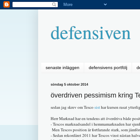
defensiven
senaste inläggen
defensivens portfölj
d
söndag 5 oktober 2014
överdriven pessimism kring 
sedan jag skrev om Tesco
sist
har kursen rasat ytterl
Herr Marknad har en tendens att överdriva både positi
- Tescos marknadsandel i hemmamarknaden har sjunki
Men Tescos position är fortfarande stark, som jämf
- Sedan rekordåret 2011 har Tescos vinst nästan halve