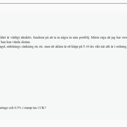
llet är väldigt attraktiv, funderar på att ta in några in min portfölj. Måste säga att jag har stor t
 han kan vända skutan.
t, utdelnings sänkning etc etc. men att aktien är ett klipp på 5-10 års sikt när allt är i ordning
courtage och 0.5% i stamp tax i UK?