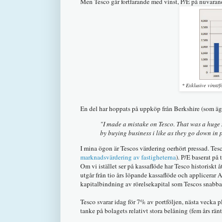
Men Tesco går fortfarande med vinst, P/E på nuvaran
* Exklusive vinst/f
En del har hoppats på uppköp från Berkshire (som äg
"I made a mistake on Tesco. That was a huge 
by buying business i like as they go down in 
I mina ögon är Tescos värdering oerhört pressad. Tesc
marknadsvärdering av fastigheterna
). P/E baserat på 
Om vi istället ser på kassaflöde har Tesco historiskt 
utgår från tio års löpande kassaflöde och applicerar 
kapitalbindning av rörelsekapital som Tescos snabba
Tesco svarar idag för 7% av portföljen, nästa vecka pl
tanke på bolagets relativt stora belåning (fem års rän