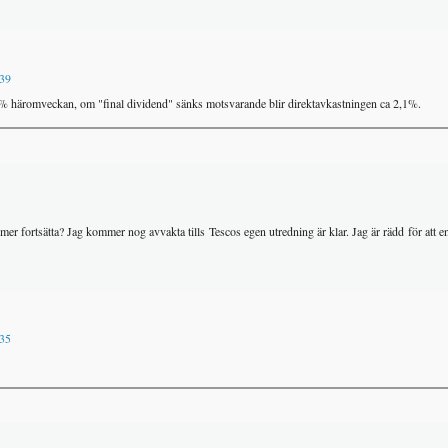
:39
% häromveckan, om "final dividend" sänks motsvarande blir direktavkastningen ca 2,1%.
er fortsätta? Jag kommer nog avvakta tills Tescos egen utredning är klar. Jag är rädd för att e
:35