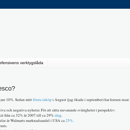
efensivens verktygslåda
Tesco?
igare 10%. Sedan mitt
första inköp
i August (jag ökade i september) har kursen rasat
va och negativa nyheter. För att sätta nuvarande svårigheter i perspektiv:
t från ca 32% år 2007 till ca 29%
idag
.
örelse är Walmarts marknadsandel i USA ca
25%
.
rats.