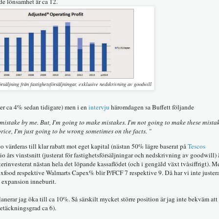
de lönsamhet är ca 12.
örsäljning från fastighetsförsäljningar, exklusive nedskrivning av goodwill
er ca 4% sedan tidigare) men i en
intervju
häromdagen sa Buffett följande
mistake by me. But, I'm going to make mistakes. I'm not going to make these mista
price, I'm just going to be wrong sometimes on the facts. "
o värderas till klar rabatt mot eget kapital (nästan 50% lägre baserat på
Tescos
tio års vinstsnitt (justerat för fastighetsförsäljningar och nedskrivning av goodwill) 
återinvesterat nästan hela det löpande kassaflödet (och i gengäld växt tvåsiffrigt). 
Axfood respektive Walmarts Capex% blir P/FCF 7 respektive 9. Då har vi inte justera
 expansion inneburit.
anerar jag öka till ca 10%. Så särskilt mycket större position är jag inte bekväm att
tetäckningsgrad ca 6).