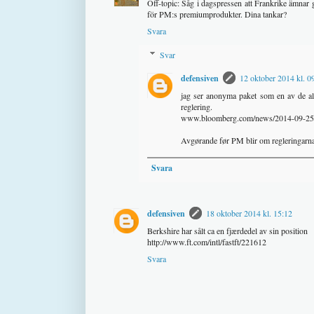
Off-topic: Såg i dagspressen att Frankrike ämnar g
för PM:s premiumprodukter. Dina tankar?
Svara
Svar
defensiven
12 oktober 2014 kl. 0
jag ser anonyma paket som en av de al
reglering.
www.bloomberg.com/news/2014-09-25/fra
Avgørande før PM blir om regleringarna 
Svara
defensiven
18 oktober 2014 kl. 15:12
Berkshire har sålt ca en fjærdedel av sin position
http://www.ft.com/intl/fastft/221612
Svara