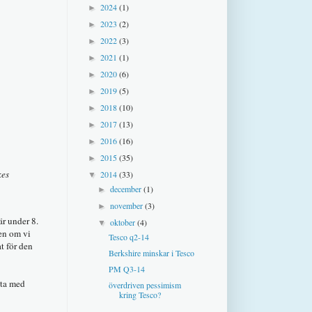
2024
(1)
►
2023
(2)
►
2022
(3)
►
2021
(1)
►
2020
(6)
►
2019
(5)
►
2018
(10)
►
2017
(13)
►
2016
(16)
►
2015
(35)
►
kes
2014
(33)
▼
december
(1)
►
november
(3)
►
är under 8.
oktober
(4)
▼
Men om vi
Tesco q2-14
t för den
Berkshire minskar i Tesco
PM Q3-14
 ta med
överdriven pessimism
kring Tesco?