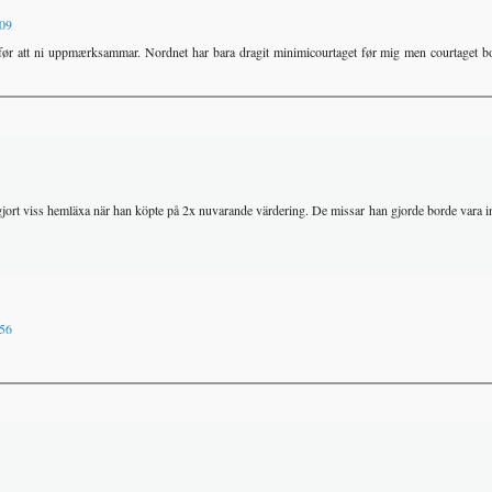
:09
k før att ni uppmærksammar. Nordnet har bara dragit minimicourtaget før mig men courtaget b
 gjort viss hemläxa när han köpte på 2x nuvarande värdering. De missar han gjorde borde vara i
:56