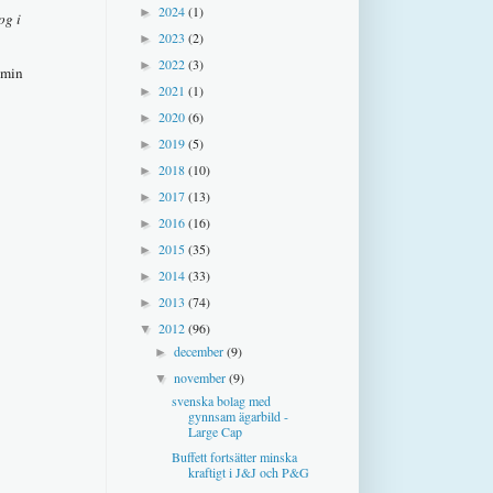
2024
(1)
►
og i
2023
(2)
►
2022
(3)
►
 min
2021
(1)
►
2020
(6)
►
2019
(5)
►
2018
(10)
►
2017
(13)
►
2016
(16)
►
2015
(35)
►
2014
(33)
►
2013
(74)
►
2012
(96)
▼
december
(9)
►
november
(9)
▼
svenska bolag med
gynnsam ägarbild -
Large Cap
Buffett fortsätter minska
kraftigt i J&J och P&G