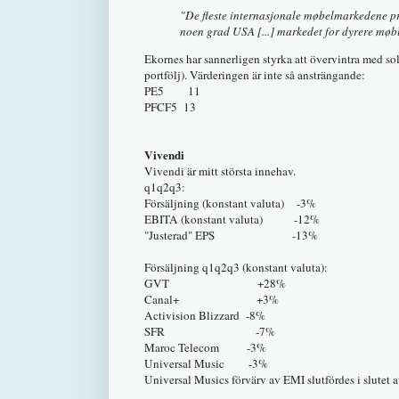
"De fleste internasjonale møbelmarkedene pr
noen grad USA [...] markedet for dyrere møbl
Ekornes har sannerligen styrka att övervintra med s
portfölj). Värderingen är inte så ansträngande:
PE5 11
PFCF5 13
Vivendi
Vivendi är mitt största innehav.
q1q2q3:
Försäljning (konstant valuta) -3%
EBITA (konstant valuta) -12%
"Justerad" EPS -13%
Försäljning q1q2q3 (konstant valuta):
GVT +28%
Canal+ +3%
Activision Blizzard -8%
SFR -7%
Maroc Telecom -3%
Universal Music -3%
Universal Musics förvärv av EMI slutfördes i slutet 