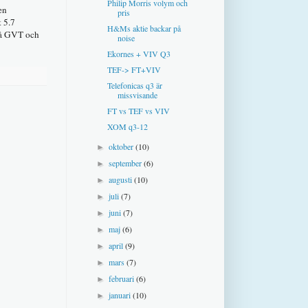
Philip Morris volym och
en
pris
 5.7
H&Ms aktie backar på
 på GVT och
noise
Ekornes + VIV Q3
TEF-> FT+VIV
Telefonicas q3 är
missvisande
FT vs TEF vs VIV
XOM q3-12
oktober
(10)
►
september
(6)
►
augusti
(10)
►
juli
(7)
►
juni
(7)
►
maj
(6)
►
april
(9)
►
mars
(7)
►
februari
(6)
►
januari
(10)
►