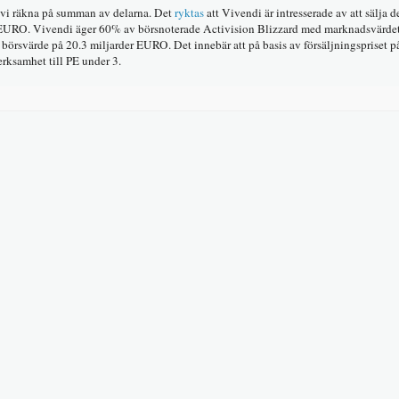
 vi räkna på summan av delarna. Det
ryktas
att Vivendi är intresserade av att sälja d
r EURO. Vivendi äger 60% av börsnoterade Activision Blizzard med marknadsvärdet
 börsvärde på 20.3 miljarder EURO. Det innebär att på basis av försäljningspriset
rksamhet till PE under 3.