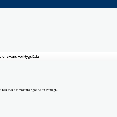
efensivens verktygslåda
det blir mer osammanhängande än vanligt..