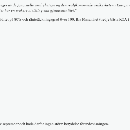
eges av de finansielle urolighetene og den realøkonomiske usikkerheten i Europa 
er har en svakere utvikling enn gjennomsnittet."
oliditet på 80% och räntetäckningsgrad över 100. Bra lönsamhet (tredje bästa ROA i
av september och hade därför ingen större betydelse för redovisningen.