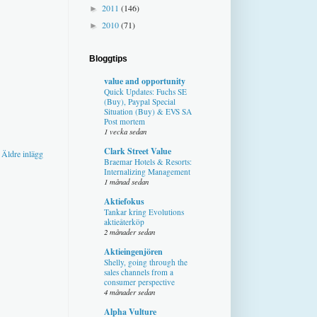
2011
(146)
►
2010
(71)
►
Bloggtips
value and opportunity
Quick Updates: Fuchs SE
(Buy), Paypal Special
Situation (Buy) & EVS SA
Post mortem
1 vecka sedan
Clark Street Value
Äldre inlägg
Braemar Hotels & Resorts:
Internalizing Management
1 månad sedan
Aktiefokus
Tankar kring Evolutions
aktieåterköp
2 månader sedan
Aktieingenjören
Shelly, going through the
sales channels from a
consumer perspective
4 månader sedan
Alpha Vulture