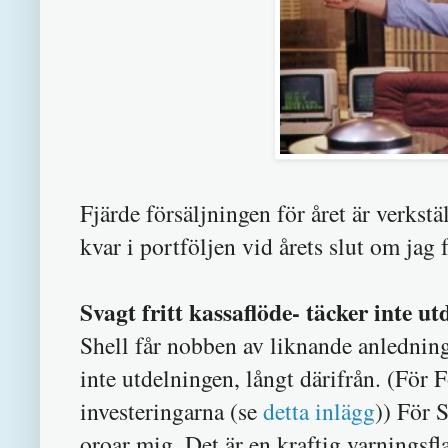
Fjärde försäljningen för året är verks
kvar i portföljen vid årets slut om jag f
Svagt fritt kassaflöde- täcker inte u
Shell får nobben av liknande anledning
inte utdelningen, långt därifrån. (För 
investeringarna (se
detta inlägg
)) För 
oroar mig. Det är en kraftig varningsfla