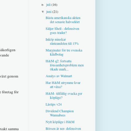
juli
(16)
►
juni
(21)
▼
Bästa amerikanska aktien
det senaste halvseklet
Säljer Shell - defensiven
goes trader?
Inköp minskar
ränteandelen till 15%
säkerligen
Marginaler för tre svenska
klädbolag
rvande
H&M q2: fortsatta
lönsamhetsproblem men
ökade mark...
Analys av Walmart
m växt genom
Har H&M utrymme kvar
att växa?
 företag för
H&M- tillfällig svacka ger
köpläge?
Lästips v24
Dividend Champion
Wannabees
Nytt köpläge i H&M
Börsen är ner- defensiven
 exakt samma