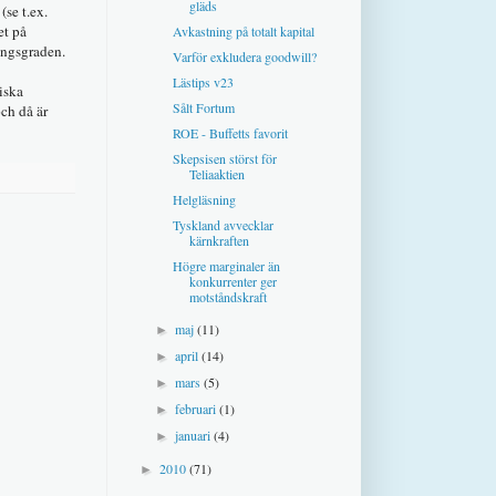
gläds
(se t.ex.
et på
Avkastning på totalt kapital
ningsgraden.
Varför exkludera goodwill?
Lästips v23
iska
Sålt Fortum
och då är
ROE - Buffetts favorit
Skepsisen störst för
Teliaaktien
Helgläsning
Tyskland avvecklar
kärnkraften
Högre marginaler än
konkurrenter ger
motståndskraft
maj
(11)
►
april
(14)
►
mars
(5)
►
februari
(1)
►
januari
(4)
►
2010
(71)
►