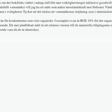
n om det bokförda värdet i många fall blir mer verklighetstroget inklusive goodwill 
defullt varumärke) vill jag ha ett mått som mäter motståndskraft mot förluster. Värd
ar i svårigheter. Tycker att det räcker att varumärkenas intjäning syns i räntetäck
ut än för konkurrenter som växt organiskt. I exemplet ovan är ROE 10% för det organ
ade. Ett mer jämförbart mått är att relatera vinsten till de materiella tillgångarna 
borde vara då de är identiska).