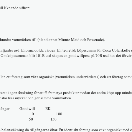
ll liknande siffror:
 hundra varumärken till (bland annat Minute Maid och Powerade).
miljarder usd. Enorma dolda värden. En teoretisk köpesumma för Coca-Cola skulle 
sd. Om köpesumman blir 101B usd skapas en goodwillpost på 70B usd hos det förvä
llan ett företag som växt organiskt (varumärken undervärderas) och ett företag so
sterat i egen forskning för att få fram nya produkter medan det andra köpt upp mindre
a kostar lika mycket och ger samma varumärken.
gar Goodwill EK
100 0 100
0 100 50 150
re balansräkning då tillgångarna ökar. Ett identiskt företag som växt organiskt med