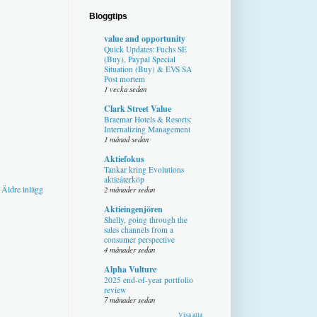
Bloggtips
value and opportunity
Quick Updates: Fuchs SE
(Buy), Paypal Special
Situation (Buy) & EVS SA
Post mortem
1 vecka sedan
Clark Street Value
Braemar Hotels & Resorts:
Internalizing Management
1 månad sedan
Aktiefokus
Tankar kring Evolutions
aktieåterköp
Äldre inlägg
2 månader sedan
Aktieingenjören
Shelly, going through the
sales channels from a
consumer perspective
4 månader sedan
Alpha Vulture
2025 end-of-year portfolio
review
7 månader sedan
Visa alla