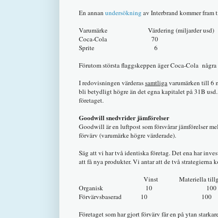
En annan
undersökning
av Interbrand kommer fram ti
Varumärke Värdering (miljarder usd)
Coca-Cola 70
Sprite 6
Förutom största flaggskeppen äger Coca-Cola några
I redovisningen värderas
samtliga
varumärken till 6 
bli betydligt högre än det egna kapitalet på 31B u
företaget.
Goodwill snedvrider jämförelser
Goodwill är en luftpost som försvårar jämförelser me
förvärv (varumärke högre värderade).
Säg att vi har två identiska företag. Det ena har inve
att få nya produkter. Vi antar att de två strategiern
Vinst Materiella tillgån
Organisk 10 
Förvärvsbaserad 1
Företaget som har gjort förvärv får en på ytan starka