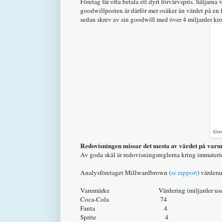
Företag får ofta betala ett dyrt förvärvspris. Säljarna
goodwillposten är därför mer osäker än värdet på en 
sedan skrev av sin goodwill med över 4 miljarder kron
Good
Redovisningen missar det mesta av värdet på var
Av goda skäl är redovisningsreglerna kring immateriella
Analysföretaget Millwardbrown (
se rapport
) värdera
Varumärke Värdering (miljarder usd
Coca-Cola 74
Fanta 4
Sprite 4