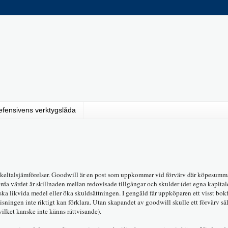
efensivens verktygslåda
ckeltalsjämförelser. Goodwill är en post som uppkommer vid förvärv där köpesumm
örda värdet är skillnaden mellan redovisade tillgångar och skulder (det egna kapitale
ska likvida medel eller öka skuldsättningen. I gengäld får uppköparen ett visst bok
isningen inte riktigt kan förklara. Utan skapandet av goodwill skulle ett förvärv så
vilket kanske inte känns rättvisande).