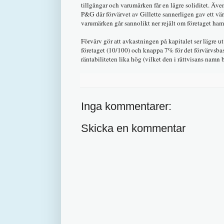
tillgångar och varumärken får en lägre soliditet. Äve
P&G där förvärvet av Gillette sannerligen gav ett vär
varumärken går sannolikt ner rejält om företaget hamn
Förvärv gör att avkastningen på kapitalet ser lägre 
företaget (10/100) och knappa 7% för det förvärvsbaser
räntabiliteten lika hög (vilket den i rättvisans namn 
Inga kommentarer:
Skicka en kommentar