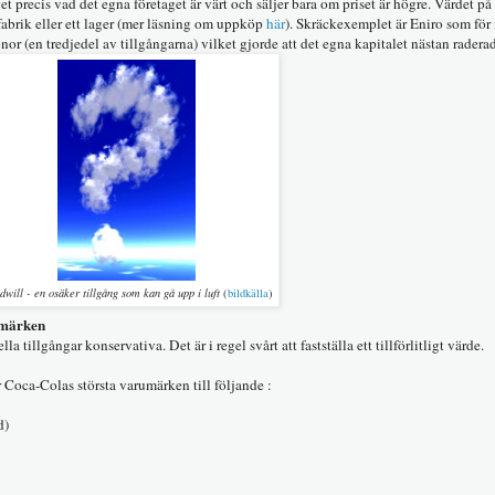
 vet precis vad det egna företaget är värt och säljer bara om priset är högre. Värdet på
fabrik eller ett lager (mer läsning om uppköp
här
). Skräckexemplet är Eniro som för 
or (en tredjedel av tillgångarna) vilket gjorde att det egna kapitalet nästan radera
will - en osäker tillgång som kan gå upp i luft
(
bildkälla
)
umärken
 tillgångar konservativa. Det är i regel svårt att fastställa ett tillförlitligt värde.
r Coca-Colas största varumärken till följande :
)