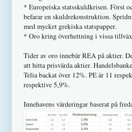
* Europeiska statsskuldkrisen. Först o
befarar en skuldrekonstruktion. Spridn
med mycket grekiska statspapper.
* Oro kring överhettning i vissa tillvä
Tider av oro innebär REA på aktier. De
att hitta prisvärda aktier. Handelsban
Telia backat över 12%. PE är 11 respe
respektive 5,9%.
Innehavens värderingar baserat på fred