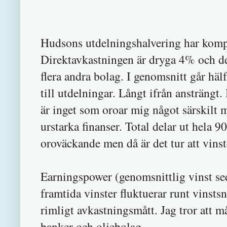
Hudsons utdelningshalvering har kompe
Direktavkastningen är dryga 4% och d
flera andra bolag. I genomsnitt går häl
till utdelningar. Långt ifrån ansträng
är inget som oroar mig något särskilt 
urstarka finanser. Total delar ut hela 9
oroväckande men då är det tur att vinste
Earningspower (genomsnittlig vinst s
framtida vinster fluktuerar runt vinstsn
rimligt avkastningsmått. Jag tror att m
banker och oljebolag.