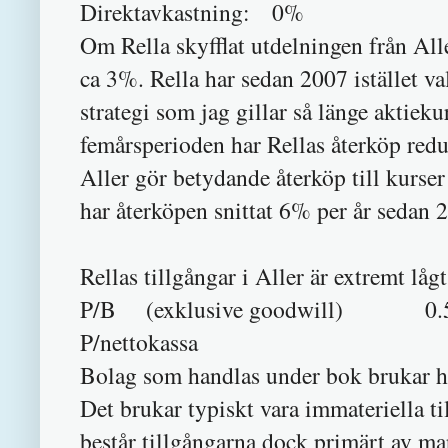
Direktavkastning: 0%
Om Rella skyfflat utdelningen från All
ca 3%. Rella har sedan 2007 istället va
strategi som jag gillar så länge aktieku
femårsperioden har Rellas återköp redu
Aller gör betydande återköp till kurse
har återköpen snittat 6% per år sedan 
Rellas tillgångar i Aller är extremt låg
P/B (exklusive goodwill) 0.
P/nettokassa 0
Bolag som handlas under bok brukar h
Det brukar typiskt vara immateriella til
består tillgångarna dock primärt av m