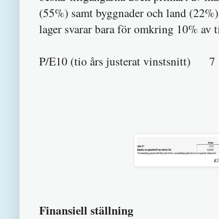
(55%) samt byggnader och land (22%).
lager svarar bara för omkring 10% av t
P/E10 (tio års justerat vinstsnitt) 7
Kl
Finansiell ställning