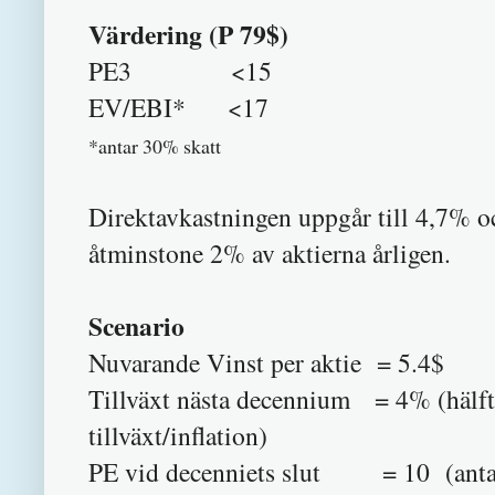
Värdering (P 79$)
PE3 <15
EV/EBI* <17
*antar 30% skatt
Direktavkastningen uppgår till 4,7% 
åtminstone 2% av aktierna årligen.
Scenario
Nuvarande Vinst per aktie = 5.4$
Tillväxt nästa decennium = 4% (hälfte
tillväxt/inflation)
PE vid decenniets slut = 10 (antar al