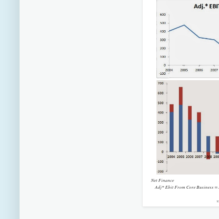
Net Finance = Resultat fr
Adj* Ebit From Core Business = R
nedskrivning av goodw
vid förs