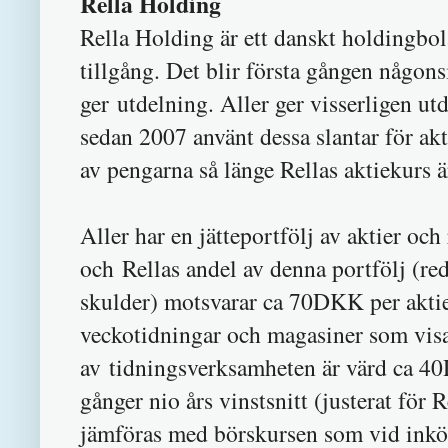
Rella Holding
Rella Holding är ett danskt holdingbo
tillgång. Det blir första gången någon
ger utdelning. Aller ger visserligen u
sedan 2007 använt dessa slantar för ak
av pengarna så länge Rellas aktiekurs ä
Aller har en jätteportfölj av aktier oc
och Rellas andel av denna portfölj (re
skulder) motsvarar ca 70DKK per aktie
veckotidningar och magasiner som vis
av tidningsverksamheten är värd ca 40
gånger nio års vinstsnitt (justerat för
jämföras med börskursen som vid inkö