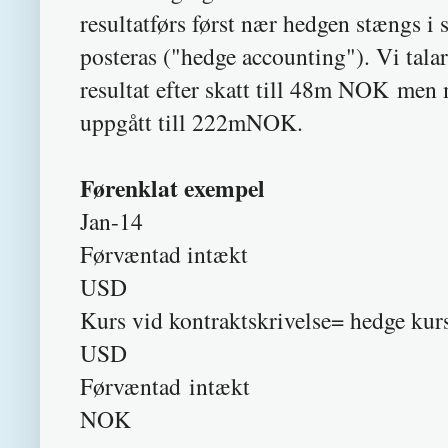
resultatførs først nær hedgen stængs i
posteras ("hedge accounting"). Vi tala
resultat efter skatt till 48m NOK men
uppgått till 222mNOK.
Førenklat exempel
Jan-14
Førvæntad
USD
Kurs vid kontraktskriv
USD
Førvæntad
NOK