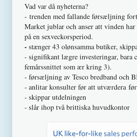
Vad var då nyheterna?
- trenden med fallande førsæljning for
Market jublar och anser att vinden har 
på en sexveckorsperiod.
-
stænger 43 olønsamma butiker, skipp
- signifikant lægre investeringar, bara
femårssnittet som ær kring 3).
- førsæljning av Tesco bredband och 
- anlitar konsulter før att utværdera
- skippar utdelningen
- slår ihop två brittiska huvudkontor