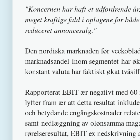
"Koncernen har haft et udfordrende år
meget kraftige fald i oplagene for bå
reduceret annoncesalg."
Den nordiska marknaden før veckoblad 
marknadsandel inom segmentet har økat
konstant valuta har faktiskt økat tvåsi
Rapporterat EBIT ær negativt med 60 
lyfter fram ær att detta resultat ink
och betydande engångskostnader relate
samt nedlæggning av olønsamma magas
rørelseresultat, EBIT ex nedskrivning