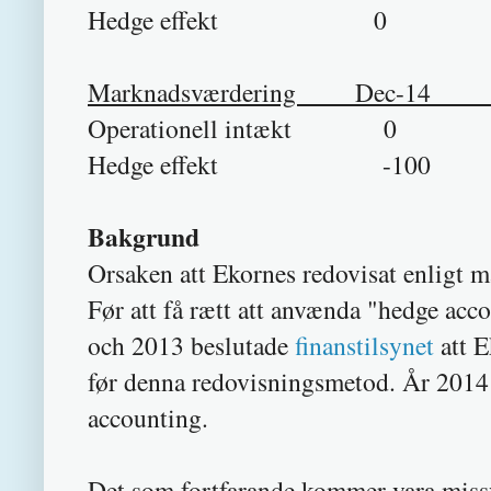
Hedge effekt
Marknadsværdering Dec-
Operationell intæk
Hedge effekt -10
Bakgrund
Orsaken att Ekornes redovisat enligt m
Før att få rætt att anvænda "hedge acc
och 2013 beslutade
finanstilsynet
att E
før denna redovisningsmetod. År 2014 
accounting.
Det som fortfarande kommer vara missv