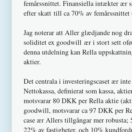
femårssnittet. Finansiella intækter ær 
efter skatt till ca 70% av femårssnitte
Jag noterar att Aller glædjande nog dr
soliditet ex goodwill ær i stort sett 
denna utdelning kan Rella uppskattnin
aktier.
Det centrala i investeringscaset ær in
Nettokassa, definierat som kassa, akt
motsvarar 80 DKK per Rella aktie (akt
goodwill, motsvarar ca 97 DKK per Re
case ær Allers tillgångar mer robusta;
22% av fastigheter, och 10% kundfordrin