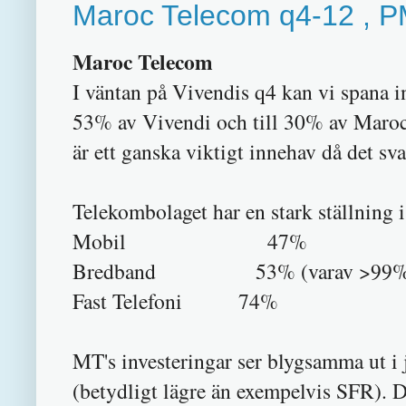
Maroc Telecom q4-12 , PM
Maroc Telecom
I väntan på Vivendis q4 kan vi spana 
53% av Vivendi och till 30% av Marock
är ett ganska viktigt innehav då det sv
Telekombolaget har en stark ställning
Mobil 47%
Bredband 53% (varav >99% 
Fast Telefoni 74%
MT's investeringar ser blygsamma ut 
(betydligt lägre än exempelvis SFR). De