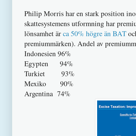
Philip Morris har en stark position in
skattesystemens utformning har prem
lönsamhet är
ca 50% högre än BAT
och
premiummärken). Andel av premiumm
Indonesien 96%
Egypten 94%
Turkiet 93%
Mexiko 90%
Argentina 74%