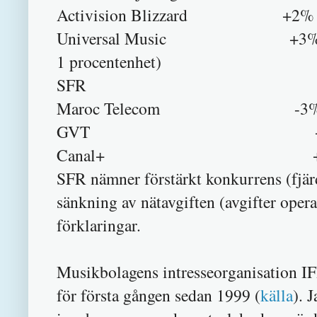
Activision Blizzard +2%
Universal Music +3% (varav fö
1 procentenhet)
SFR -7
Maroc Telecom -3
GVT +2
Canal+ +3
SFR nämner förstärkt konkurrens (fjärd
sänkning av nätavgiften (avgifter opera
förklaringar.
Musikbolagens intresseorganisation IF
för första gången sedan 1999 (
källa
). 