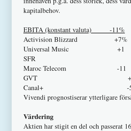
innehaven p.g.a. dess storlek, dess vä
kapitalbehov.
EBITA (konstant valuta) -11%
Activision Blizzard +7%
Universal Music +1
SFR -3
Maroc Telecom -11
GVT +3
Canal+ -
Vivendi prognostiserar ytterligare f
Värdering
Aktien har stigit en del och passerat 