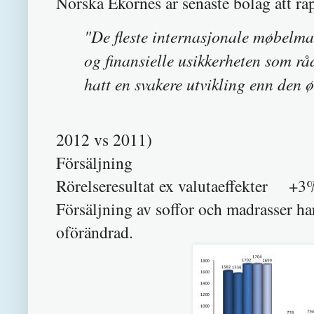
Norska Ekornes är senaste bolag att r
"De fleste internasjonale møbelma
og finansielle usikkerheten som r
hatt en svakere utvikling enn den 
2012 vs 2011)
Försäljning oför
Rörelseresultat ex valutaeffekter +3
Försäljning av soffor och madrasser ha
oförändrad.