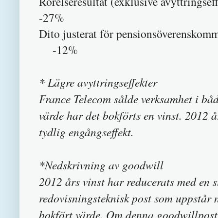
Rörelseresultat (exklusive avyttrings
-27%
Dito justerat för pe
-12%
* Lägre avyttringseffekter
France Telecom sålde verksamhet i båd
värde har det bokförts en vinst. 2012 å
tydlig engångseffekt.
*Nedskrivning av goodwill
2012 års vinst har reducerats med en 
redovisningsteknisk post som uppstår när
bokfört värde. Om denna goodwillpost 