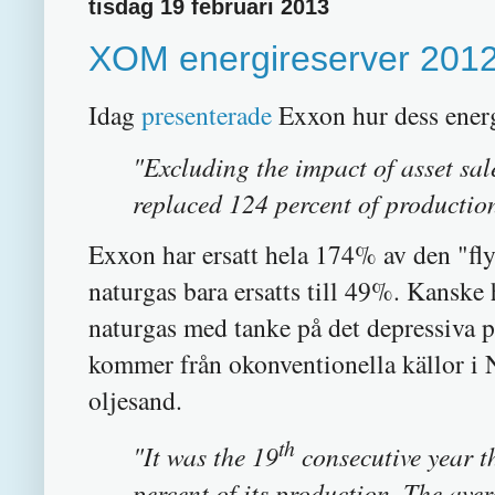
tisdag 19 februari 2013
XOM energireserver 201
Idag
presenterade
Exxon hur dess energ
"Excluding the impact of asset sal
replaced 124 percent of production
Exxon har ersatt hela 174% av den "fl
naturgas bara ersatts till 49%. Kanske 
naturgas med tanke på det depressiva pr
kommer från okonventionella källor i 
oljesand.
th
"It was the 19
consecutive year 
percent of its production. The ave