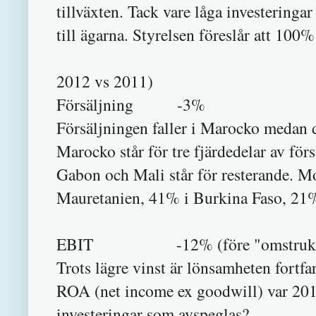
tillväxten. Tack vare låga investering
till ägarna. Styrelsen föreslår att 100%
2012 vs 2011)
Försäljning -3%
Försäljningen faller i Marocko medan d
Marocko står för tre fjärdedelar av fö
Gabon och Mali står för resterande. M
Mauretanien, 41% i Burkina Faso, 21
EBIT -12% (före "omstruktur
Trots lägre vinst är lönsamheten fortf
ROA (net income ex goodwill) var 201
investeringar som avspeglas?