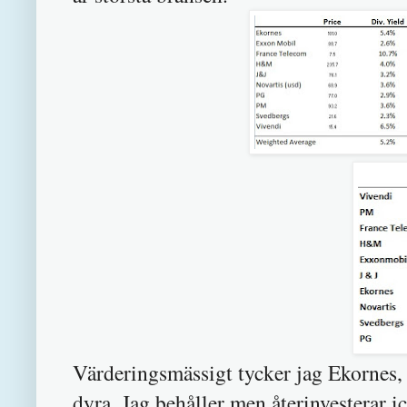
Värderingsmässigt tycker jag Ekornes,
dyra. Jag behåller men återinvesterar i