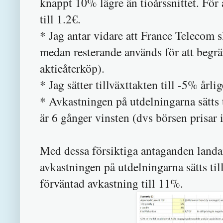
knappt 10% lägre än tioårssnittet. För 
till 1.2€.
* Jag antar vidare att France Telecom 
medan resterande används för att begrän
aktieåterköp).
* Jag sätter tillväxttakten till -5% å
* Avkastningen på utdelningarna sätts 
är 6 gånger vinsten (dvs börsen prisar in
Med dessa försiktiga antaganden landa
avkastningen på utdelningarna sätts til
förväntad avkastning till 11%.