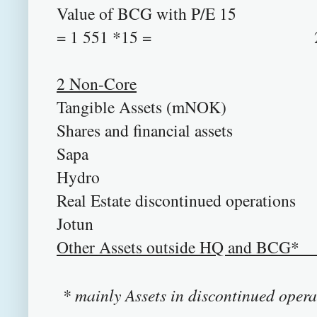
Value of BCG with P/E 15
= 1 551 *15 = 23 2
2 Non-Core
Tangible Assets 
Shares and financial
Sapa 
Hydro 
Real Estate discontinued o
Jotun
Other Assets outside HQ
25 10
* mainly Assets in discontinued operat