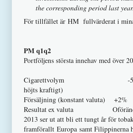
the corresponding period last year.
För tillfället är HM fullvärderat i mi
PM q1q2
Portföljens största innehav med över 
Cigarettvolym -5% (-2% exkl
höjts kraftigt)
Försäljning (konstant valuta) +2%
Resultat ex valuta Oföränd
2013 ser ut att bli ett tungt år för to
framförallt Europa samt Filippinerna 