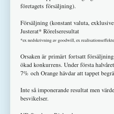
företagets försäljning).
Försäljning (konstant valuta, exklusi
Justerat* Röre
*ex nedskrivning av goodwill, ex realisationseffekte
Orsaken är primärt fortsatt försäljnin
ökad konkurrens. Under första halvår
7% och Orange hävdar att tappet begrän
Inte så imponerande resultat men värder
besvikelser.