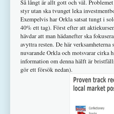
Så långt är allt gott och väl. Problemet
styr utan ska tvunget leka investmentbo
Exempelvis har Orkla satsat tungt i s
40% ett tag). Först efter att aktiekurse
hävdar att man hädanefter ska fokuser
avyttra resten. De här verksamheterna so
nuvarande Orkla och motsvarar cirka hä
information om denna hälft är bristfäll
gör ett försök nedan).