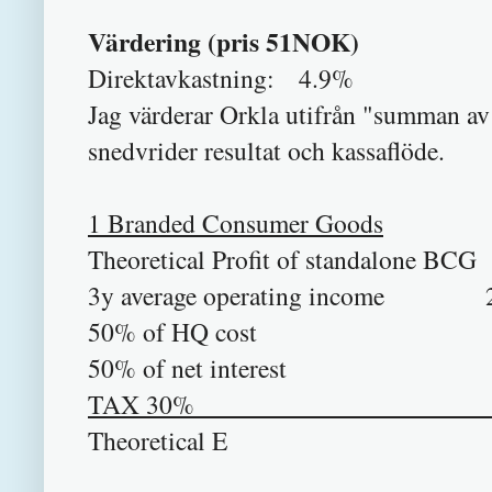
Värdering (pris 51NOK)
Direktavkastning: 4.9%
Jag värderar Orkla utifrån "summan av
snedvrider resultat och kassaflöde.
1 Branded Consumer Goods
Theoretical Profit of standalon
3y average operating income 2
50% of HQ cost
50% of net interest
TAX 30% 
Theoretical 