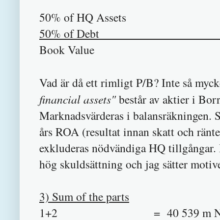
50% of HQ As
50% of Deb
Book Valu
Vad är då ett rimligt P/B?
Inte så myck
financial assets"
består av aktier i Bo
Marknadsvärderas i balansräkningen. S
års ROA (resultat innan skatt och ränt
exkluderas nödvändiga HQ tillgångar. 
hög skuldsättning och jag sätter motive
3) Sum of the parts
1+2 = 40 539 m NOK motsv