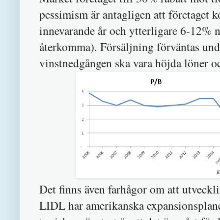
pessimism är antagligen att företaget
innevarande år och ytterligare 6-12% nä
återkomma). Försäljning förväntas und
vinstnedgången ska vara höjda löner o
K
Det finns även farhågor om att utvec
LIDL har amerikanska expansionsplan