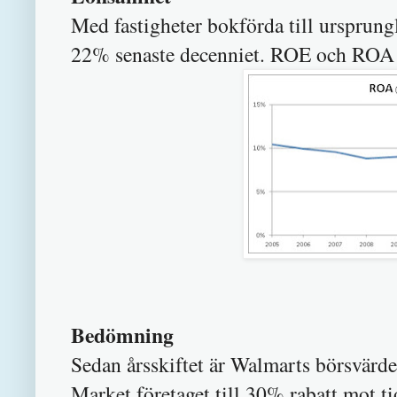
Med fastigheter bokförda till ursprung
22% senaste decenniet. ROE och ROA ha
Bedömning
Sedan årsskiftet är Walmarts börsvärd
Market företaget till 30% rabatt mot ti