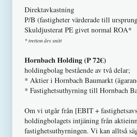
Direktavkast
P/B (fastigheter värderade till urspr
Skuldjusterat PE givet 
* tretton års snitt
Hornbach Holding (P 72€)
holdingbolag bestående av två delar;
* Aktier i Hornbach Baumarkt (ägara
* Fastighetsuthyrning till Hornbach 
Om vi utgår från [EBIT + fastighetsav
holdingbolagets intjäning från aktiein
fastighetsuthyrningen. Vi kan alltså s