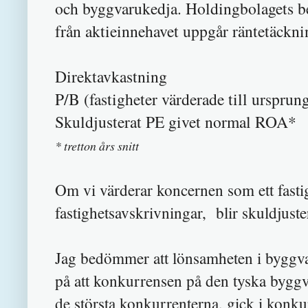
och byggvarukedja. Holdingbolagets be
från aktieinnehavet uppgår räntetäcknin
Direktavkast
P/B (fastigheter värderade till urspr
Skuldjusterat PE givet 
* tretton års snitt
Om vi värderar koncernen som ett fastig
fastighetsavskrivningar, blir skuldjust
Jag bedömmer att lönsamheten i byggva
på att konkurrensen på den tyska bygg
de största konkurrenterna, gick i konk