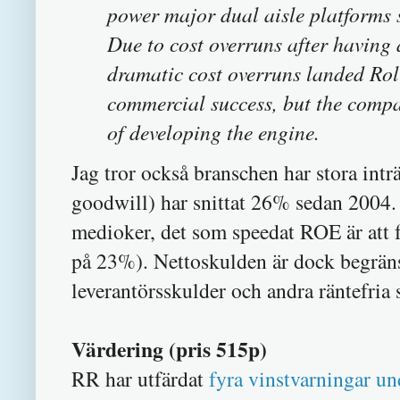
power major dual aisle platforms 
Due to cost overruns after having 
dramatic cost overruns landed Roll
commercial success, but the comp
of developing the engine.
Jag tror också branschen har stora int
goodwill) har snittat 26% sedan 2004.
medioker, det som speedat ROE är att fö
på 23%). Nettoskulden är dock begräns
leverantörsskulder och andra räntefria 
Värdering (pris 515p)
RR har utfärdat
fyra vinstvarningar u