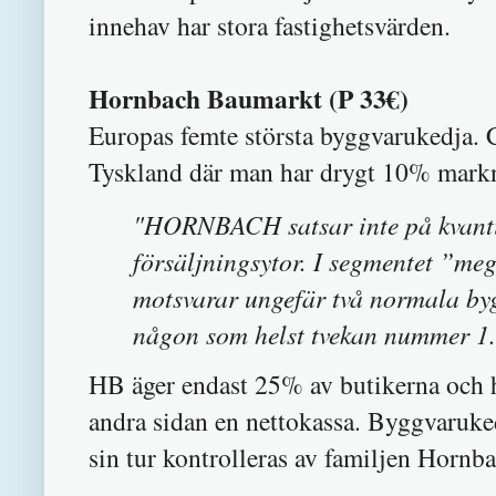
innehav har stora fastighetsvärden.
Hornbach Baumarkt (P 33€)
Europas femte största byggvarukedja.
Tyskland där man har drygt 10% mark
"HORNBACH satsar inte på kvantite
försäljningsytor. I segmentet ”meg
motsvarar ungefär två normala 
någon som helst tvekan nummer 1.
HB äger endast 25% av butikerna och h
andra sidan en nettokassa. Byggvaruk
sin tur kontrolleras av familjen Hornba