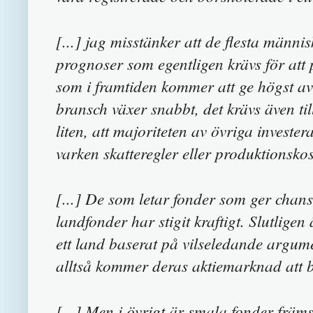
[...] jag misstänker att de flesta männ
prognoser som egentligen krävs för att p
som i framtiden kommer att ge högst avk
bransch växer snabbt, det krävs även ti
liten, att majoriteten av övriga investe
varken skatteregler eller produktionsko
[...] De som letar fonder som ger chans
landfonder har stigit kraftigt. Slutligen
ett land baserat på vilseledande argume
alltså kommer deras aktiemarknad att bl
[...] Men i övrigt är smala fonder främs