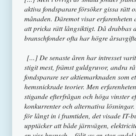
aktiva fondsparare försöker gissa rätt
månaden. Däremot visar erfarenheten at
att pricka rätt långsiktigt. Då drabbas 
branschfonder ofta har högre årsavgifte
[...] De senaste åren har intresset vari
stigit mest, främst guldgruvor, andra r
fondsparare ser aktiemarknaden som ett
hemsnickrade teorier. Men erfarenheten 
stigande efterfrågan och höga vinster eft
konkurrenter och alternativa lösningar. 
för långt in i framtiden, det visade IT-b
upptäcker att både järnvägen, elektricite
en viss bransch – följt av en stor andel