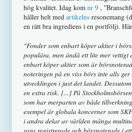
hög kvalitet. Idag kom
nr 9
, "Branschfo
håller helt med
artikelns
resonemang (do
en rätt bra ingrediens i en portfölj). Hä
"Fonder som enbart köper aktier i börsb
populära, men ändå ett lite mer vettigt
enbart köper aktier som är börsnoterade i
noteringen på en viss börs inte alls ge
utvecklingen i just det landet. Dessuto
en extra risk. [...] På Stockholmsbörse
som har merparten av både tillverkning 
exempel är globala koncerner som SKF 
i andra delar av världen många multina
vara registrerade och börsnoterade i ett