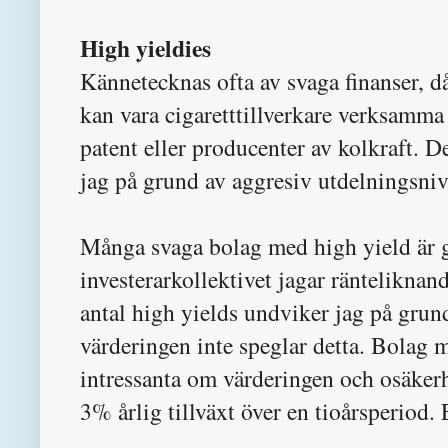
High yieldies
Kännetecknas ofta av svaga finanser, då
kan vara cigaretttillverkare verksamm
patent eller producenter av kolkraft. De
jag på grund av aggresiv utdelningsnivå
Många svaga bolag med high yield är g
investerarkollektivet jagar ränteliknan
antal high yields undviker jag på grund
värderingen inte speglar detta. Bolag m
intressanta om värderingen och osäke
3% årlig tillväxt över en tioårsperiod. 