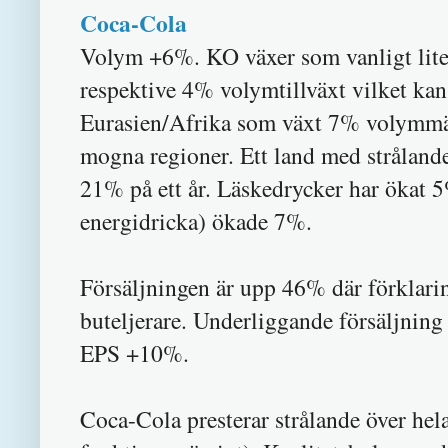
Coca-Cola
Volym +6%. KO växer som vanligt lite
respektive 4% volymtillväxt vilket k
Eurasien/Afrika som växt 7% volymm
mogna regioner. Ett land med stråland
21% på ett år. Läskedrycker har ökat 5
energidricka) ökade 7%.
Försäljningen är upp 46% där förklari
buteljerare. Underliggande försäljning
EPS +10%.
Coca-Cola presterar strålande över hela