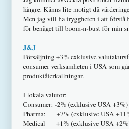
längre. Känns lite motigt då värderinge
Men jag vill ha tryggheten i att förstå
för benäget till boom-n-bust för min s
J&J
Försäljning +3% exklusive valutakursfö
consumer verksamheten i USA som gå
produktåterkallningar.
I lokala valutor:
Consumer: -2% (exklusive USA +3%)
Pharma: +7% (exklusive USA +11
Medical +1% (exklusive USA +2%