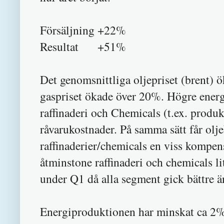
Försäljning +22%
Resultat +51%
Det genomsnittliga oljepriset (brent
gaspriset ökade över 20%. Högre ener
raffinaderi och Chemicals (t.ex. produk
råvarukostnader. På samma sätt får ol
raffinaderier/chemicals en viss kompens
åtminstone raffinaderi och chemicals l
under Q1 då alla segment gick bättre än
Energiproduktionen har minskat ca 2%