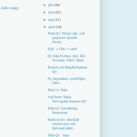
juli
(16)
►
Äldre inlägg
juni
(21)
►
maj
(11)
►
april
(14)
▼
Total Q1: Högre olje- och
gaspriser speedar
försäl...
EXC + CEG = sant?
Q1 från Fortum, J&J, KO,
Novartis, P&G, Shell
Exelon och Handelsbanken
Q1
Ny ingrediens i portföljen:
P&G
Tele2 vs Telia
Vad beror Telias
försvagade finanser på?
Telia Q1 fortsättning:
finanserna
Hudson Q1: minskad
rörelsevinst och
halverad utdel...
Telia Q1 - inga