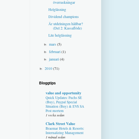
överraskningar
Helgläsning
Dividend champions
Är utdelningen hållbar?
(Del 2: Kassaflöde)
Lite helgläsning
mars
(5)
►
februari
(1)
►
januari
(4)
►
2010
(71)
►
Bloggtips
value and opportunity
Quick Updates: Fuchs SE
(Buy), Paypal Special
Situation (Buy) & EVS SA
Post mortem
1 vecka sedan
Clark Street Value
Braemar Hotels & Resorts:
Internalizing Management
1 månad sedan