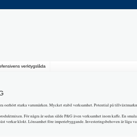
efensivens verktygslåda
&G
ra oerhört starka varumärken. Mycket stabil verksamhet. Potential på tillväxtmarkn
n i produktmixen. För några år sedan sålde P&G även verksamhet inom kaffe. En smala
st verkar klokt. Lönsamhet före imperiebyggande. Investeringsbehoven är låga var