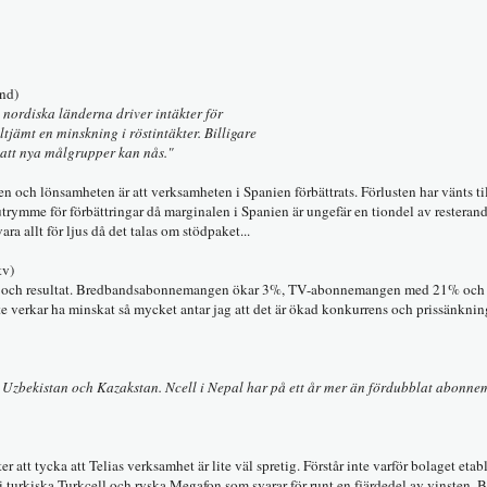
and)
 nordiska länderna driver intäkter för
jämt en minskning i röstintäkter. Billigare
 att nya målgrupper kan nås."
en och lönsamheten är att verksamheten i Spanien förbättrats. Förlusten har vänts ti
 utrymme för förbättringar då marginalen i Spanien är ungefär en tiondel av resteran
a allt för ljus då det talas om stödpaket...
tv)
ing och resultat. Bredbandsabonnemangen ökar 3%, TV-abonnemangen med 21% och 
e verkar ha minskat så mycket antar jag att det är ökad konkurrens och prissänkni
l, Uzbekistan och Kazakstan. Ncell i Nepal har på ett år mer än fördubblat abonn
r att tycka att Telias verksamhet är lite väl spretig. Förstår inte varför bolaget etabl
 i turkiska Turkcell och ryska Megafon som svarar för runt en fjärdedel av vinsten. 