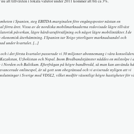
 nu att tillväxten i lokala valutor under 2011 kommer att bli ca 3%.
samheten i Spanien, steg EBITDA-marginalen före engångsposter nästan en
l förra året. Vissa av de nordiska mobilmarknaderna redovisade lägre tillväxt
gulatorisk påverkan, lägre hårdvaruförsäljning och något lägre mobilintäkter. I de
en ekonomisk återhämtning. I Spanien tar Yoigo ytterligare marknadsandel och
ad under kvartalet. [...]
or och i det första kvartalet passerade vi 30 miljoner abonnemang i våra konsolide
i Kazakstan, Uzbekistan och Nepal. Inom Bredbandstjänster nåddes en milstolpe i a
g i Norden och Baltikum. Efterfrågan på högre bandbredd, så man kan använda hd
vancerade onlinespel, är så gott som obegränsad och vi aviserade nyligen att vi
utningar i Sverige med VDSL2, vilket medför väsentligt högre hastigheter för v