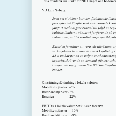
Telia reviderar sin utsikt för 2011 något och bedömer
VD Lars Nyberg:
Även om vi räknar bort den förbättrade lön
procentenhet jämfört med motsvarande kvarta
jämfört med tidigare kvartal till följd av re
baltiska länderna väntar vi fortfarande på 
redovisade positivt resultat varje enskild mån
Eurasien fortsätter att vara vår tillväxtmot
verksamheter tack vare ett starkt kundintag 
då vi nu har fler än en miljon tv-abonneman
kapacitetskrävande on-demand-tjänster och a
kommer att uppgradera 800 000 bredbandsansl
kunder.
Omsättningsförändring i lokala valutor:
Mobilitetstjänster +5%
Bredbandstjänster -7%
Eurasien 22%
EBITDA i lokala valutor exklusive förvärv:
Mobilitetstjänster 10%
Bredbandstjänster -9%