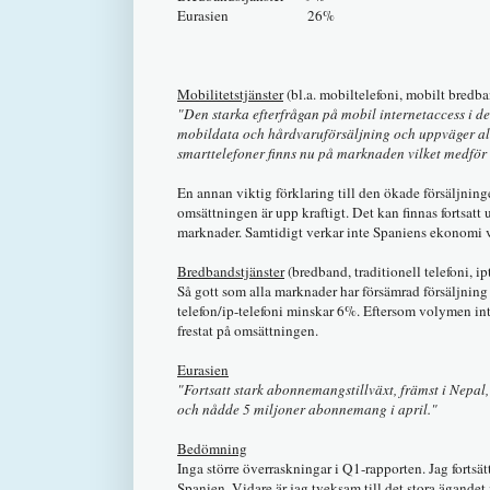
Eurasien 26%
Mobilitetstjänster
(bl.a. mobiltelefoni, mobilt bredb
"Den starka efterfrågan på mobil internetaccess i de
mobildata och hårdvaruförsäljning och uppväger allt
smarttelefoner finns nu på marknaden vilket medför
En annan viktig förklaring till den ökade försäljning
omsättningen är upp kraftigt. Det kan finnas fortsatt
marknader. Samtidigt verkar inte Spaniens ekonomi var
Bredbandstjänster
(bredband, traditionell telefoni, ip
Så gott som alla marknader har försämrad försäljn
telefon/ip-telefoni minskar 6%. Eftersom volymen int
frestat på omsättningen.
Eurasien
"Fortsatt stark abonnemangstillväxt, främst i Nepa
och nådde 5 miljoner abonnemang i april."
Bedömning
Inga större överraskningar i Q1-rapporten. Jag fortsätte
Spanien. Vidare är jag tveksam till det stora ägandet