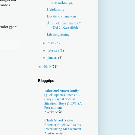
överraskningar
rande i
Helgläsning
Dividend champions
Är utdelningen hållbar?
talet gjort
(Del 2: Kassaflöde)
Lite helgläsning
mars
(5)
►
februari
(1)
►
januari
(4)
►
2010
(71)
►
Bloggtips
value and opportunity
Quick Updates: Fuchs SE
(Buy), Paypal Special
Situation (Buy) & EVS SA
Post mortem
1 vecka sedan
Clark Street Value
Braemar Hotels & Resorts:
Internalizing Management
1 månad sedan