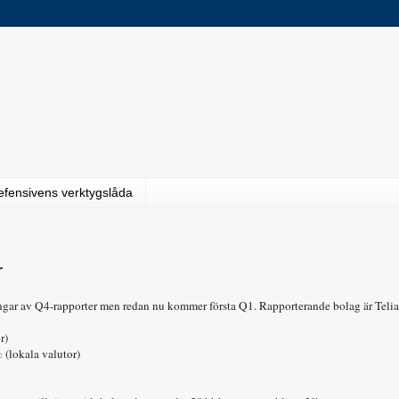
efensivens verktygslåda
r
ingar av Q4-rapporter men redan nu kommer första Q1. Rapporterande bolag är Teli
r)
(lokala valutor)