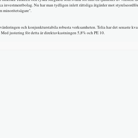
a investmentbolag. Nu har man tydligen inlett rättsliga åtgärder mot styrelseordfö
om minoritetsägare".
ärderingen och konjunkturstabila robusta verksamheten. Telia har det senaste kvar
. Med justering för detta är direktavkastningen 5,8% och PE 10.