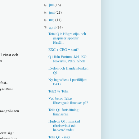
juli
(16)
►
juni
(21)
►
maj
(11)
►
april
(14)
▼
Total Q1: Högre olje- och
gaspriser speedar
försäl...
EXC + CEG = sant?
ll vinst och
Q1 från Fortum, J&J, KO,
de
Novartis, P&G, Shell
Exelon och Handelsbanken
Q1
Ny ingrediens i portföljen:
fast-
P&G
ngar som
Tele2 vs Telia
Vad beror Telias
försvagade finanser på?
Telia Q1 fortsättning:
emangsbasen
finanserna
Hudson Q1: minskad
rörelsevinst och
halverad utdel...
erat sig i
Telia Q1 - inga
Bolaget har