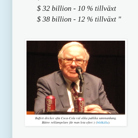
$ 32 billion - 10 % tillväxt
$ 38 billion - 12 % tillväxt "
Buffett dricker ofta Coca-Cola vid olika publika sammanhang.
Bättre reklampelare får man leta efter:)
(
bildkälla
)