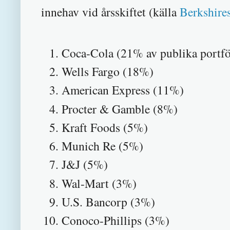
innehav vid årsskiftet (källa
Berkshire
Coca-Cola (21% av publika portfö
Wells Fargo (18%)
American Express (11%)
Procter & Gamble (8%)
Kraft Foods (5%)
Munich Re (5%)
J&J (5%)
Wal-Mart (3%)
U.S. Bancorp (3%)
Conoco-Phillips (3%)