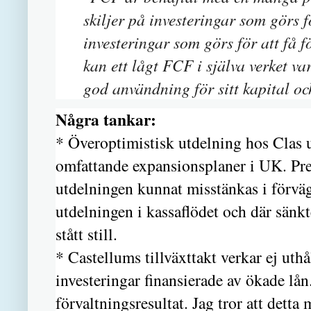
skiljer på investeringar som görs f
investeringar som görs för att få f
kan ett lågt FCF i själva verket var
god användning för sitt kapital och 
Några tankar:
* Överoptimistisk utdelning hos Clas u
omfattande expansionsplaner i UK. Pr
utdelningen kunnat misstänkas i förvä
utdelningen i kassaflödet och där sänkt
stått still.
* Castellums tillväxttakt verkar ej uthå
investeringar finansierade av ökade lån
förvaltningsresultat. Jag tror att detta 