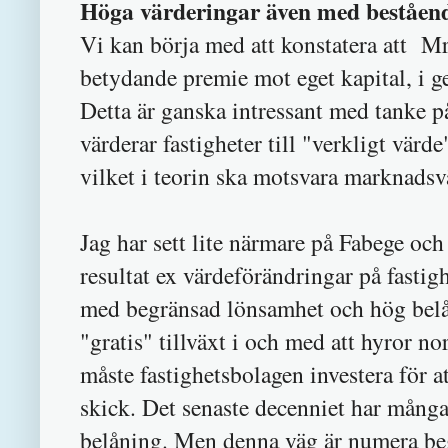
Höga värderingar även med beståend
Vi kan börja med att konstatera att Mr
betydande premie mot eget kapital, i 
Detta är ganska intressant med tanke p
värderar fastigheter till "verkligt vär
vilket i teorin ska motsvara marknadsv
Jag har sett lite närmare på Fabege och
resultat ex värdeförändringar på fastig
med begränsad lönsamhet och hög belå
"gratis" tillväxt i och med att hyror no
måste fastighetsbolagen investera för at
skick. Det senaste decenniet har många
belåning. Men denna väg är numera be