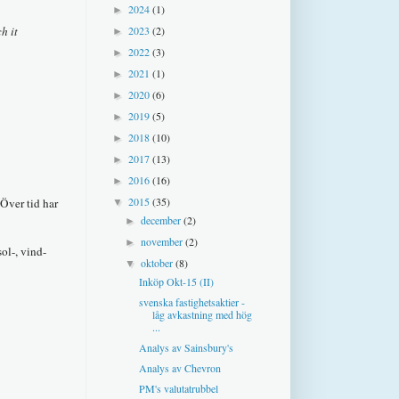
2024
(1)
►
h it
2023
(2)
►
2022
(3)
►
2021
(1)
►
2020
(6)
►
2019
(5)
►
2018
(10)
►
2017
(13)
►
2016
(16)
►
2015
(35)
Över tid har
▼
december
(2)
►
november
(2)
►
ol-, vind-
oktober
(8)
▼
Inköp Okt-15 (II)
svenska fastighetsaktier -
låg avkastning med hög
...
Analys av Sainsbury's
Analys av Chevron
PM's valutatrubbel