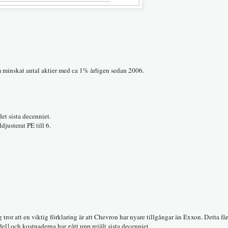
 minskat antal aktier med ca 1% årligen sedan 2006.
0% av vinsten det sista decenniet.
justerat PE till 6.
ror att en viktig förklaring är att Chevron har nyare tillgångar än Exxon. Detta få
el] och kostnaderna har gått upp rejält sista decenniet.