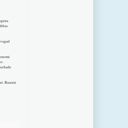
mogena
abbas
rsvagad
ekonomi
sv.
raschade
et. Baserat