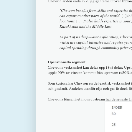
Chevron är den enda av oljegiganterna utöver Exxon
"
Chevron benefits from skills and expertise d
can export to other parts of the world.
[...]
it
locations.
[...]
It also holds expertise in sour
Kazakhstan and the Middle East.
As part of its deep-water exploration, Chevron
which are capital-intensive and require years
capital spending through commodity price cycl
Operationella segment
Chevrons verksamhet kan delas upp i två delar; Ups
uppåt 90% av vinsten kommit från upstream (>80% av
Som kuriosa har Chevron en del exotisk verksamhet i f
och gaskraft. Andelen utanför olja och gas är dock f
Chevrons lönsamhet inom upstream har de senaste åren