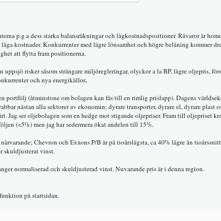
terna p.g.a dess starka balansräkningar och lågkostnadspositioner. Råvaror är ho
ed låga kostnader. Konkurrenter med lägre lönsamhet och högre belåning kommer dr
et att flytta fram positionerna.
n uppsjö risker såsom strängare miljöregleringar, olyckor a la BP, lägre oljepris, fö
.
onkurrenter och nya energikällor
 en portfölj (åtminstone om bolagen kan fås till en rimlig prislapp). Dagens världs
rabbar nästan alla sektorer av ekonomin; dyrare transporter, dyrare el, dyrare plast o
rt. Jag ser oljebolagen som en hedge mot stigande oljepriser. Fram till oljepriset k
följen (<5%) men jag har sedermera ökat andelen till 15%.
r närvarande; Chevron och Exxons P/B är på tioårslägsta, ca 40% lägre än tioårssnitt
 skuldjusterat vinst.
ånger normaliserad och skuldjusterad vinst. Nuvarande pris är i denna region.
unktion på startsidan.