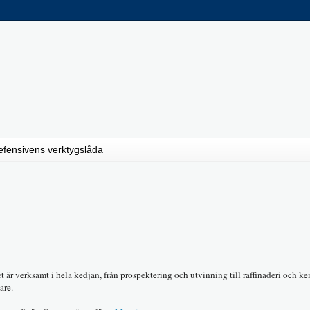
efensivens verktygslåda
t är verksamt i hela kedjan, från prospektering och utvinning till raffinaderi och ke
are.