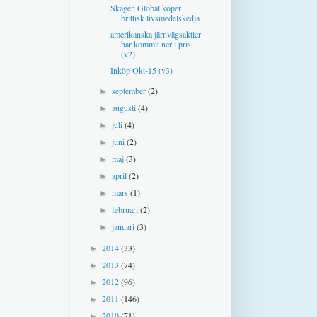
Skagen Global köper
brittisk livsmedelskedja
amerikanska järnvägsaktier
har kommit ner i pris
(v2)
Inköp Okt-15 (v3)
september
(2)
►
augusti
(4)
►
juli
(4)
►
juni
(2)
►
maj
(3)
►
april
(2)
►
mars
(1)
►
februari
(2)
►
januari
(3)
►
2014
(33)
►
2013
(74)
►
2012
(96)
►
2011
(146)
►
2010
(71)
►