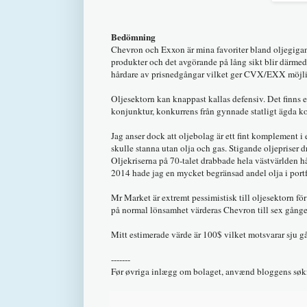
Bedömning
Chevron och Exxon är mina favoriter bland oljegigan
produkter och det avgörande på lång sikt blir därm
hårdare av prisnedgångar vilket ger CVX/EXX möjligh
Oljesektorn kan knappast kallas defensiv. Det finns e
konjunktur, konkurrens från gynnade statligt ägda k
Jag anser dock att oljebolag är ett fint komplement i
skulle stanna utan olja och gas. Stigande oljepriser d
Oljekriserna på 70-talet drabbade hela västvärlden hå
2014 hade jag en mycket begränsad andel olja i port
Mr Market är extremt pessimistisk till oljesektorn fö
på normal lönsamhet värderas Chevron till sex gånger
Mitt estimerade värde är 100$ vilket motsvarar sju g
-------
Før øvriga inlægg om bolaget, anvænd bloggens søkf