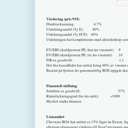
Värdering (pris 91$)
Direktavkastning: 4.7%
Utdelningsandel (5y E): 40%
Utdelningsandel (5y FCF): 60%
Utdelningen har kompletterats med aktieåterköp som
EV/EBI (skuldjusterat PE, fem års vinstnitt) 9
EV/EBI (skuldjusterat PE, tio års vinstnitt) 10
P/B ex goodwill: 1.1
Det fria kassaflödet har snittat kring 6
Baserat på fjorton års genomsnittlig ROE uppgår skuld
Finansiell ställning
Soliditet ex goodwill: 57%
Räntetäckningsgrad (tio års snitt): >1000
Mycket starka finanser.
Lönsamhet
Chevrons ROA har snittat ca 15% lägre än Exxon. Jag t
eftersom oljeresurser värderas till [kost*utvunnen and