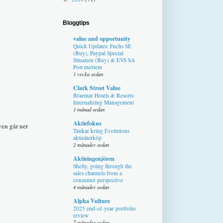
Bloggtips
value and opportunity
Quick Updates: Fuchs SE
(Buy), Paypal Special
Situation (Buy) & EVS SA
Post mortem
1 vecka sedan
Clark Street Value
Braemar Hotels & Resorts:
Internalizing Management
1 månad sedan
Aktiefokus
ven går ner
Tankar kring Evolutions
aktieåterköp
2 månader sedan
Aktieingenjören
Shelly, going through the
sales channels from a
consumer perspective
4 månader sedan
Alpha Vulture
2025 end-of-year portfolio
review
7 månader sedan