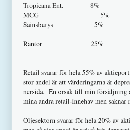
Tropicana Ent. 8%
MCG 5%
Sainsburys 5%
Räntor 25%
Retail svarar för hela 55% av aktiepor
stor andel är att värderingarna är depr
nersida. En orsak till min försäljning
mina andra retail-innehav men saknar m
Oljesektorn svarar för hela 20% av akt
med så stor andel är också här depress