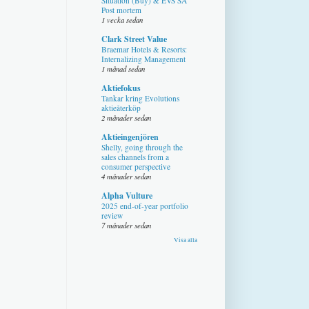
Situation (Buy) & EVS SA
Post mortem
1 vecka sedan
Clark Street Value
Braemar Hotels & Resorts:
Internalizing Management
1 månad sedan
Aktiefokus
Tankar kring Evolutions
aktieåterköp
2 månader sedan
Aktieingenjören
Shelly, going through the
sales channels from a
consumer perspective
4 månader sedan
Alpha Vulture
2025 end-of-year portfolio
review
7 månader sedan
Visa alla