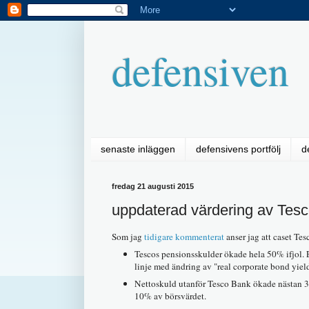
defensiven
senaste inläggen
defensivens portfölj
d
fredag 21 augusti 2015
uppdaterad värdering av Tesc
Som jag
tidigare kommenterat
anser jag att caset Te
Tescos pensionsskulder ökade hela 50% ifjol. E
linje med ändring av "real corporate bond yie
Nettoskuld utanför Tesco Bank ökade nästan 30
10% av börsvärdet.