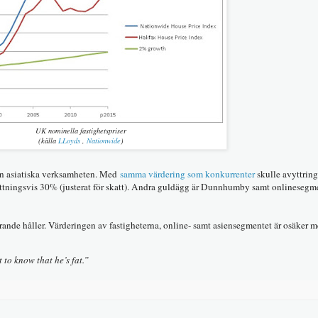
UK nominella fastighetspriser
(källa
LLoyds
,
Nationwide
)
den asiatiska verksamheten. Med
samma värdering som konkurrenter
skulle avyttring
tningsvis 30% (justerat för skatt). Andra guldägg är Dunnhumby samt onlinesegme
arande håller. Värderingen av fastigheterna, online- samt asiensegmentet är osäker
to know that he’s fat.”