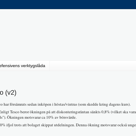
efensivens verktygslåda
o (v2)
sco har försämrats sedan inköpen i höstas/vintras (som skedde kring dagens kurs).
nligt Tesco beror ökningen på att diskonteringsräntan sänkts 0,8% (vilket ska vara
lds"). Ökningen motsvarar ca 10% av börsvärde.
% ifjol trots att bolaget skippat utdelningen. Denna ökning motsvarar också unge