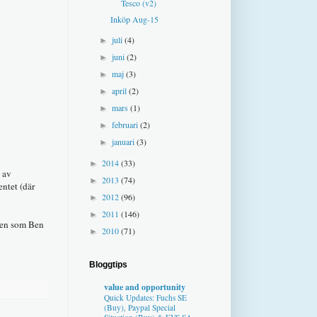
Tesco (v2)
Inköp Aug-15
juli
(4)
►
juni
(2)
►
maj
(3)
►
april
(2)
►
mars
(1)
►
februari
(2)
►
januari
(3)
►
2014
(33)
►
 av
2013
(74)
►
ntet (där
2012
(96)
►
2011
(146)
►
 men som Ben
2010
(71)
►
Bloggtips
value and opportunity
Quick Updates: Fuchs SE
(Buy), Paypal Special