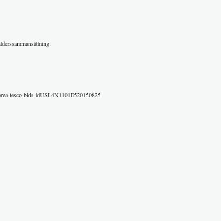
 ålderssammansättning.
thkorea-tesco-bids-idUSL4N1101E520150825