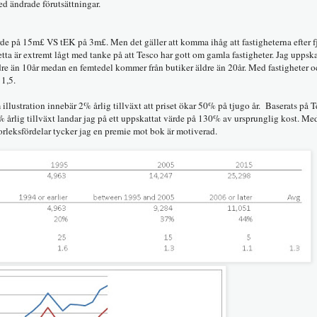
ed ändrade förutsättningar.
de på 15m£ VS tEK på 3m£. Men det gäller att komma ihåg att fastigheterna efter fj
tta är extremt lågt med tanke på att Tesco har gott om gamla fastigheter. Jag uppskat
dre än 10år medan en femtedel kommer från butiker äldre än 20år. Med fastigheter 
 1,5.
illustration innebär 2% årlig tillväxt att priset ökar 50% på tjugo år. Baserats på 
 årlig tillväxt landar jag på ett uppskattat värde på 130% av ursprunglig kost. M
orleksfördelar tycker jag en premie mot bok är motiverad.