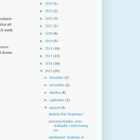
2024
(1)
►
2023
(2)
►
2022
(3)
olårets
►
tar att
2021
(1)
►
och mark
2020
(6)
►
2019
(5)
►
Tescos
2018
(10)
►
ed denna
2017
(13)
►
2016
(16)
►
2015
(35)
▼
december
(2)
►
november
(2)
►
oktober
(8)
►
september
(2)
►
augusti
(4)
▼
återköp från Tropicana?
pensionsskulder- stora
skillnader i redovisning
me...
uppdaterad värdering av