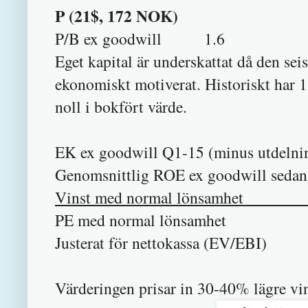
P (21$, 172 NOK)
P/B ex goodwill 1.6
Eget kapital är underskattat då den sei
ekonomiskt motiverat. Historiskt har 
noll i bokfört värde.
EK ex goodwill Q1-15 (minus utdeln
Genomsnittlig ROE ex goodwill se
Vinst med normal lö
PE med normal lö
Justerat för nettokassa
Värderingen prisar in 30-40% lägre vinst