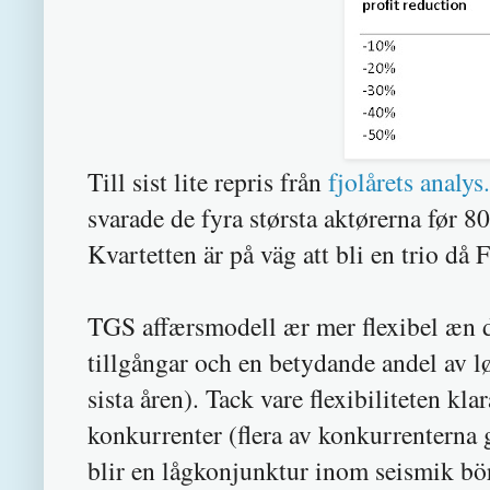
Till sist lite repris från
fjolårets analys
svarade de fyra størsta aktørerna før 
Kvartetten är på väg att bli en trio d
TGS affærsmodell ær mer flexibel æn d
tillgångar och en betydande andel av 
sista åren). Tack vare flexibiliteten k
konkurrenter (flera av konkurrenterna 
blir en lågkonjunktur inom seismik b