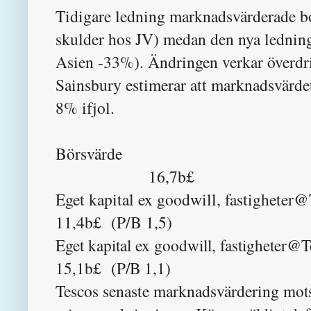
Tidigare ledning marknadsvärderade bol
skulder hos JV) medan den nya lednin
Asien -33%). Ändringen verkar överdr
Sainsbury estimerar att marknadsvärdet
8% ifjol.
Börs
16,7b£
Eget kapital ex goodwill, fas
11,4b£ (P/B 1,5)
Eget kapital ex goodwill, fastig
15,1b£ (P/B 1,1)
Tescos senaste marknadsvärdering
mots