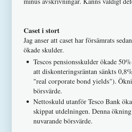
minus avskrivningar. Känns väldigt def
Caset
i stort
Jag anser att caset har försämrats seda
ökade skulder.
Tescos pensionsskulder ökade 50% (
att diskonteringsräntan sänkts 0,8%
"real corporate bond yields"). Ök
börsvärde.
Nettoskuld utanför Tesco Bank ökad
skippat utdelningen. Denna ökning
nuvarande börsvärde.