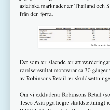
asiatiska marknader ær Thailand och S
från den førra.
Kælla: senaste års
Det som ær slående ær att værderingar
rørelseresultat motsvarar ca 30 gånger 
av Robinsons Retail ær skuldsættning
Om vi exkluderar Robinsons Retail (so
Tesco Asia pga lægre skuldsættning) æ