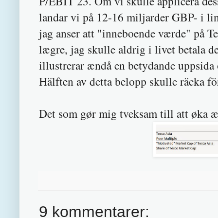
P/EBIT 23. Om vi skulle applicera des
landar vi på 12-16 miljarder GBP- i 
jag anser att "inneboende værde" på T
lægre, jag skulle aldrig i livet betala
illustrerar ændå en betydande uppsida 
Hälften av detta belopp skulle räcka fö
Det som gør mig tveksam till att øka 
9 kommentarer: