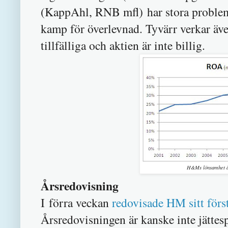
(KappAhl, RNB mfl) har stora problem 
kamp för överlevnad. Tyvärr verkar ä
tillfälliga och aktien är inte billig.
H&Ms lönsamhet är
Årsredovisning
I förra veckan
redovisade HM sitt förs
Årsredovisningen är kanske inte jätte