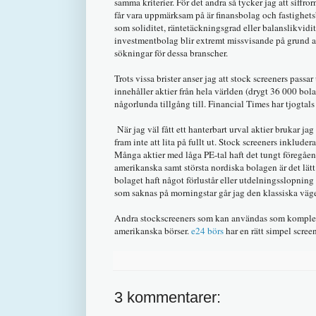
samma kriterier. För det andra så tycker jag att siff
får vara uppmärksam på är finansbolag och fastighetsb
som soliditet, räntetäckningsgrad eller balanslikvidi
investmentbolag blir extremt missvisande på grund av 
sökningar för dessa branscher.
Trots vissa brister anser jag att stock screeners pass
innehåller aktier från hela världen (drygt 36 000 bola
någorlunda tillgång till. Financial Times har tjogtals 
När jag väl fått ett hanterbart urval aktier brukar j
fram inte att lita på fullt ut. Stock screeners inklud
Många aktier med låga PE-tal haft det tungt föregåend
amerikanska samt största nordiska bolagen är det lätt a
bolaget haft något förlustår eller utdelningsslopnin
som saknas på morningstar går jag den klassiska vägen
Andra stockscreeners som kan användas som kompleme
amerikanska börser.
e24 börs
har en rätt simpel screen
3 kommentarer: