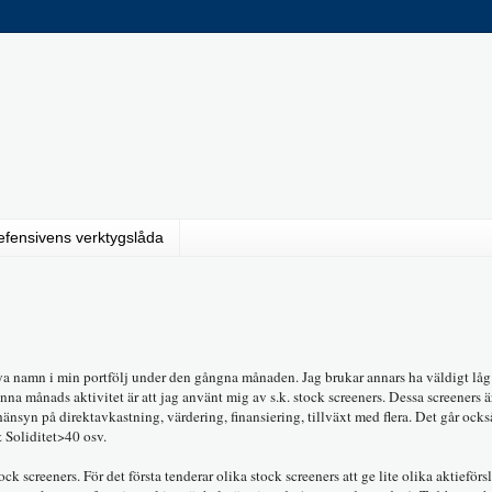
efensivens verktygslåda
a namn i min portfölj under den gångna månaden. Jag brukar annars ha väldigt låg 
na månads aktivitet är att jag använt mig av s.k. stock screeners. Dessa screeners är
ed hänsyn på direktavkastning, värdering, finansiering, tillväxt med flera. Det går ocks
 Soliditet>40 osv.
ock screeners. För det första tenderar olika stock screeners att ge lite olika aktieförsl