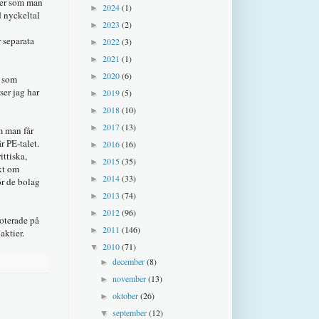
cher som man
2024
(1)
►
d nyckeltal
2023
(2)
►
 separata
2022
(3)
►
2021
(1)
►
2020
(6)
►
 som
ser jag har
2019
(5)
►
2018
(10)
►
2017
(13)
►
m man får
r PE-talet.
2016
(16)
►
ittiska,
2015
(35)
►
kt om
2014
(33)
►
ör de bolag
2013
(74)
►
2012
(96)
►
noterade på
2011
(146)
►
 aktier.
2010
(71)
▼
december
(8)
►
november
(13)
►
oktober
(26)
►
september
(12)
▼