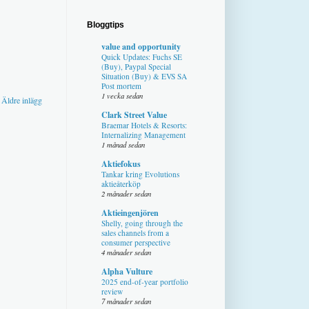
Bloggtips
value and opportunity
Quick Updates: Fuchs SE
(Buy), Paypal Special
Situation (Buy) & EVS SA
Post mortem
1 vecka sedan
Äldre inlägg
Clark Street Value
Braemar Hotels & Resorts:
Internalizing Management
1 månad sedan
Aktiefokus
Tankar kring Evolutions
aktieåterköp
2 månader sedan
Aktieingenjören
Shelly, going through the
sales channels from a
consumer perspective
4 månader sedan
Alpha Vulture
2025 end-of-year portfolio
review
7 månader sedan