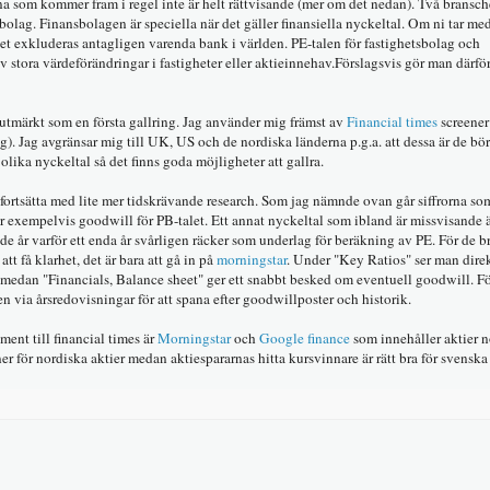
rorna som kommer fram i regel inte är helt rättvisande (mer om det nedan). Två brans
olag. Finansbolagen är speciella när det gäller finansiella nyckeltal. Om ni tar me
tet exkluderas antagligen varenda bank i världen. PE-talen för fastighetsbolag och
stora värdeförändringar i fastigheter eller aktieinnehav.Förslagsvis gör man därför
ar utmärkt som en första gallring. Jag använder mig främst av
Financial times
screener
g). Jag avgränsar mig till UK, US och de nordiska länderna p.g.a. att dessa är de bör
olika nyckeltal så det finns goda möjligheter att gallra.
ag fortsätta med lite mer tidskrävande research. Som jag nämnde ovan går siffrorna so
erar exempelvis goodwill för PB-talet. Ett annat nyckeltal som ibland är missvisande ä
e år varför ett enda år svårligen räcker som underlag för beräkning av PE. För de br
tt få klarhet, det är bara att gå in på
morningstar
. Under "Key Ratios" ser man dire
g medan "Financials, Balance sheet" ger ett snabbt besked om eventuell goodwill. F
 via årsredovisningar för att spana efter goodwillposter och historik.
nt till financial times är
Morningstar
och
Google finance
som innehåller aktier 
er för nordiska aktier medan aktiespararnas hitta kursvinnare är rätt bra för svenska