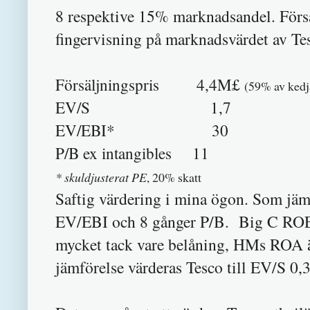
8 respektive 15% marknadsandel. Försä
fingervisning på marknadsvärdet av Te
Försäljningspris 4,4M£
(59% av ked
EV/S 1,7
EV/EBI* 30
P/B ex intangibles 11
* skuldjusterat PE
, 20% skatt
Saftig värdering i mina ögon. Som jäm
EV/EBI och 8 gånger P/B. Big C ROE 
mycket tack vare belåning, HMs ROA är
jämförelse värderas Tesco till EV/S 0,