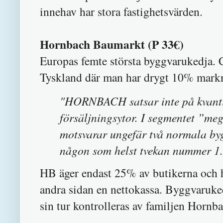
innehav har stora fastighetsvärden.
Hornbach Baumarkt (P 33€)
Europas femte största byggvarukedja.
Tyskland där man har drygt 10% mark
"HORNBACH satsar inte på kvantite
försäljningsytor. I segmentet ”meg
motsvarar ungefär två normala 
någon som helst tvekan nummer 1.
HB äger endast 25% av butikerna och h
andra sidan en nettokassa. Byggvaruk
sin tur kontrolleras av familjen Hornba