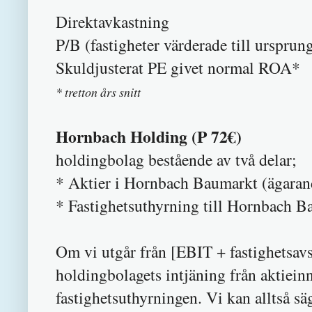
Direktavkast
P/B (fastigheter värderade till urspr
Skuldjusterat PE givet 
* tretton års snitt
Hornbach Holding (P 72€)
holdingbolag bestående av två delar;
* Aktier i Hornbach Baumarkt (ägara
* Fastighetsuthyrning till Hornbach 
Om vi utgår från [EBIT + fastighetsav
holdingbolagets intjäning från aktiein
fastighetsuthyrningen. Vi kan alltså s