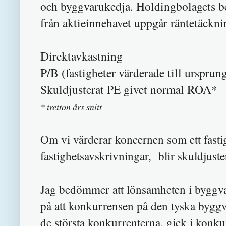
och byggvarukedja. Holdingbolagets be
från aktieinnehavet uppgår räntetäcknin
Direktavkast
P/B (fastigheter värderade till urspr
Skuldjusterat PE givet 
* tretton års snitt
Om vi värderar koncernen som ett fastig
fastighetsavskrivningar, blir skuldjust
Jag bedömmer att lönsamheten i byggva
på att konkurrensen på den tyska bygg
de största konkurrenterna, gick i konk