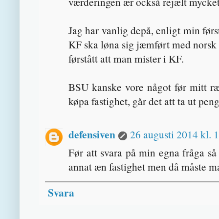
værderingen ær också rejælt mycket
Jag har vanlig depå, enligt min før
KF ska løna sig jæmført med norsk
førstått att man mister i KF.
BSU kanske vore något før mitt ræ
køpa fastighet, går det att ta ut pe
defensiven
26 augusti 2014 kl. 
Før att svara på min egna fråga så
annat æn fastighet men då måste man
Svara