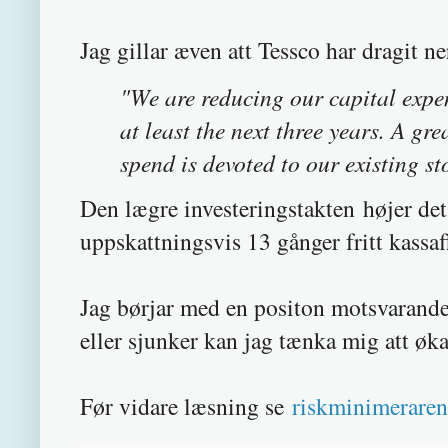
Jag gillar æven att Tessco har dragit n
"We are reducing our capital expen
at least the next three years. A gr
spend is devoted to our existing sto
Den lægre investeringstakten højer det 
uppskattningsvis 13 gånger fritt kassaf
Jag børjar med en positon motsvarande
eller sjunker kan jag tænka mig att øka
Før vidare læsning se
riskminimeraren