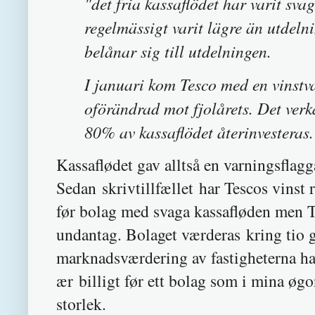
"det fria kassaflödet har varit svag
regelmässigt varit lägre än utdeln
belånar sig till utdelningen.
I januari kom Tesco med en vinstva
oförändrad mot fjolårets. Det verk
80% av kassaflödet återinvesteras.
Kassaflødet gav alltså en varningsflagg
Sedan skrivtillfællet har Tescos vinst 
før bolag med svaga kassafløden men T
undantag. Bolaget værderas kring tio 
marknadsværdering av fastigheterna ha
ær billigt før ett bolag som i mina øgo
storlek.