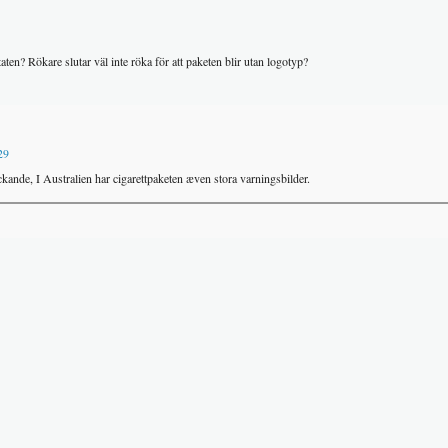
aten? Rökare slutar väl inte röka för att paketen blir utan logotyp?
29
ckande, I Australien har cigarettpaketen æven stora varningsbilder.