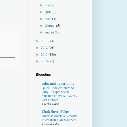
maj
(2)
►
april
(3)
►
mars
(4)
►
februari
(5)
►
januari
(3)
►
2013
(74)
►
2012
(96)
►
2011
(146)
►
2010
(71)
►
Bloggtips
value and opportunity
Quick Updates: Fuchs SE
(Buy), Paypal Special
Situation (Buy) & EVS SA
Post mortem
1 vecka sedan
Clark Street Value
Braemar Hotels & Resorts:
Internalizing Management
1 månad sedan