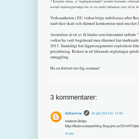
* Konstant valuta, ex "engångskostnader" primärt kostnader relaterad
normal intjäningsförmåga bör en viss andel inkluderas (över tid är det
Verksamheten i EU verkar börja stabiliseras efter fle
undviker skatt och därmed konkurrerar med mycket lå
Australien är ett av få länder som häromåret införde
verkar ha varit begränsad men däremot har marknad
2011. Samtidigt har lågprissegmentet exploderat från
prissättning. Risken är att liknande regleringar spri
smuggling.
Ha en fortsatt trevlig sommar!
3 kommentarer:
defensiven
26 juli 2014 kl. 14:50
relaterat lästips
http://theinvestmentsblog.blogspot.se/2014/07/altri
Svara