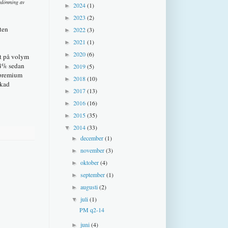
bedömning av
2024
(1)
►
2023
(2)
►
nten
2022
(3)
►
2021
(1)
►
2020
(6)
►
kt på volym
14% sedan
2019
(5)
►
v premium
2018
(10)
►
ökad
2017
(13)
►
2016
(16)
►
2015
(35)
►
2014
(33)
▼
december
(1)
►
november
(3)
►
oktober
(4)
►
september
(1)
►
augusti
(2)
►
juli
(1)
▼
PM q2-14
juni
(4)
►