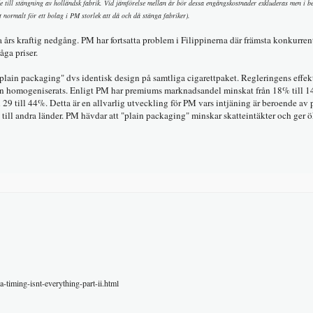
e till stängning av holländsk fabrik. Vid jämförelse mellan år bör dessa engångskostnader exkluderas men i 
 normalt för ett bolag i PM storlek att då och då stänga fabriker).
ra års kraftig nedgång. PM har fortsatta problem i Filippinerna där främsta konkurre
ga priser.
 "plain packaging" dvs identisk design på samtliga cigarettpaket. Regleringens effe
en homogeniserats. Enligt PM har premiums marknadsandel minskat från 18% till 
 29 till 44%. Detta är en allvarlig utveckling för PM vars intjäning är beroende a
ds till andra länder. PM hävdar att "plain packaging" minskar skatteintäkter och ger 
a-timing-isnt-everything-part-ii.html