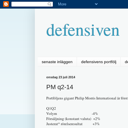
defensiven
senaste inläggen
defensivens portfölj
d
onsdag 23 juli 2014
PM q2-14
Portföljens gigant Philip Morris International är först
Q1Q2
Volym -4%
Försäljning (konstant valuta) +2%
Justerat* rörelseresultat +3%