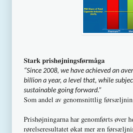
Stark prishøjningsførmåga
“
Since 2008, we have achieved an aver
billion a year, a level that, while subj
sustainable going forward.”
Som andel av genomsnittlig førsæljni
Prishøjningarna har genomførts øver hel
rørelseresultatet økat mer æn førsæljn