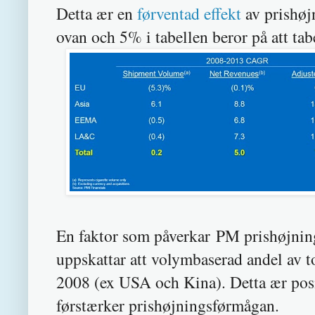
Detta ær en
førventad effekt
av prishøj
ovan och 5% i tabellen beror på att tab
En faktor som påverkar PM prishøjnin
uppskattar att volymbaserad andel av t
2008 (ex USA och Kina). Detta ær pos
førstærker prishøjningsførmågan.