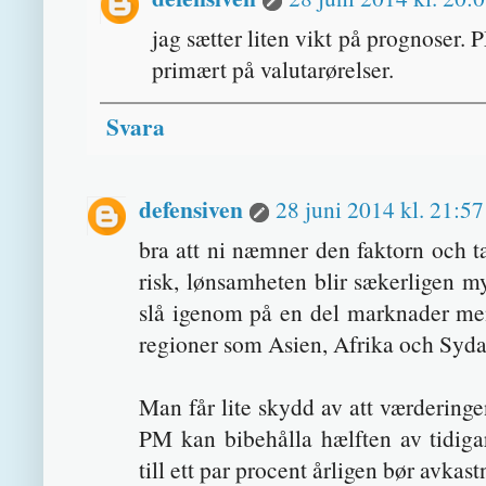
jag sætter liten vikt på prognoser.
primært på valutarørelser.
Svara
defensiven
28 juni 2014 kl. 21:57
bra att ni næmner den faktorn och ta
risk, lønsamheten blir sækerligen m
slå igenom på en del marknader men
regioner som Asien, Afrika och Syd
Man får lite skydd av att værderinge
PM kan bibehålla hælften av tidig
till ett par procent årligen bør avkastn