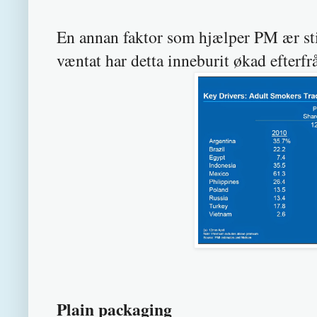
En annan faktor som hjælper PM ær st
væntat har detta inneburit økad efterf
Plain packaging