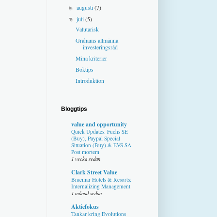
augusti
(7)
►
juli
(5)
▼
Valutarisk
Grahams allmänna
investeringsråd
Mina kriterier
Boktips
Introduktion
Bloggtips
value and opportunity
Quick Updates: Fuchs SE
(Buy), Paypal Special
Situation (Buy) & EVS SA
Post mortem
1 vecka sedan
Clark Street Value
Braemar Hotels & Resorts:
Internalizing Management
1 månad sedan
Aktiefokus
Tankar kring Evolutions