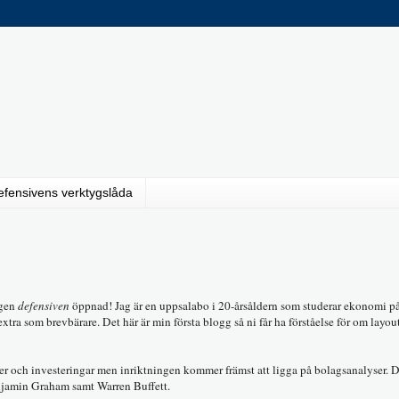
efensivens verktygslåda
ggen
defensiven
öppnad! Jag är en uppsalabo i 20-årsåldern som studerar ekonomi på 
xtra som brevbärare. Det här är min första blogg så ni får ha förståelse för om layout
er och investeringar men inriktningen kommer främst att ligga på bolagsanalyser. D
Benjamin Graham samt Warren Buffett.