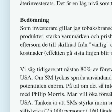
återinvesterats. Det är en låg nivå som 
Bedömning
Som investerare gillar jag tobaksbran
produkter, starka varumärken och prish
eftersom de till skillnad från "vanlig" 
kostnader (effekten på sista linjen blir 
Vi såg tidigare att nästan 80% av före
USA. Om SM lyckas sprida användandet 
potentialen enorm. På tal om det så in
med Philip Morris. Man vill öka försä
USA.
Tanken är att SMs styrka inom 
säljstyrka (75 000 personer i 160 lände