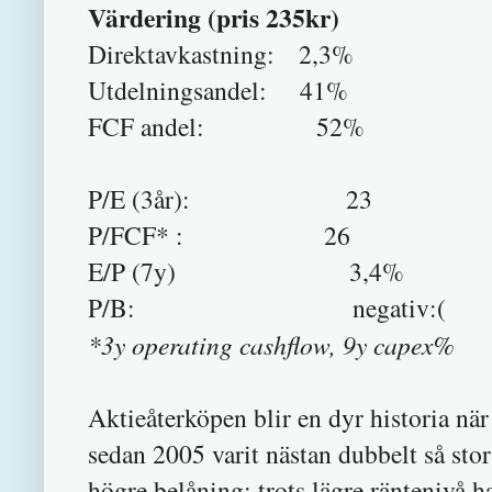
Värdering (pris 235kr)
Direktavkastning: 2,3%
Utdelningsandel: 41%
FCF andel: 52%
P/E (3år): 23
P/FCF* : 26
E/P (7y) 3,4%
P/B: negativ:(
*3y operating cashflow, 9y capex%
Aktieåterköpen blir en dyr historia nä
sedan 2005 varit nästan dubbelt så stor
högre belåning: trots lägre räntenivå h