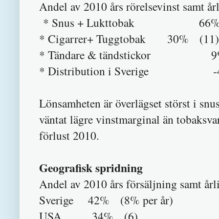
Andel av 2010 års rörelsevinst samt årl
* Snus + Lukttobak 66% av v
* Cigarrer+ Tuggtobak 30% (11)
* Tändare & tändstickor 
* Distribution i Sverige -
Lönsamheten är överlägset störst i snu
väntat lägre vinstmarginal än tobaksv
förlust 2010.
Geografisk spridning
Andel av 2010 års försäljning samt årli
Sverige 42% (8% per år)
USA 34% (6)